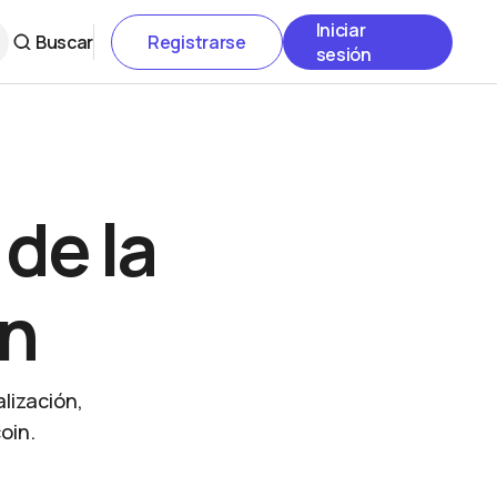
Iniciar
Buscar
Registrarse
sesión
 de la
ón
lización,
oin.