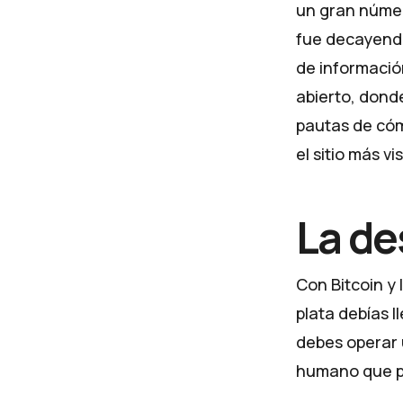
un gran númer
fue decayendo
de informació
abierto, dond
pautas de cóm
el sitio más v
La de
Con Bitcoin y
plata debías l
debes operar u
humano que po