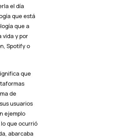
rla el día
logía que está
ología que a
 vida y por
n, Spotify o
ignifica que
ataformas
rma de
sus usuarios
Un ejemplo
 lo que ocurrió
ada, abarcaba