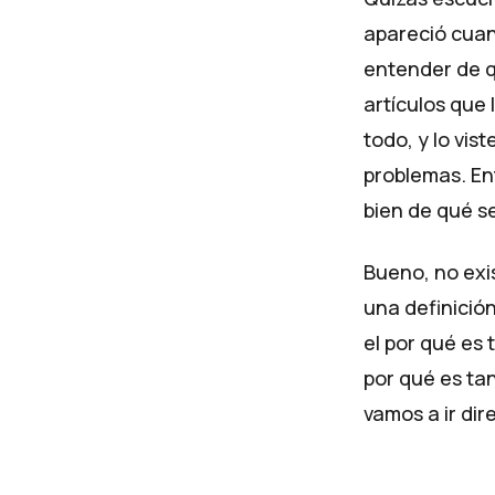
apareció cuan
entender de q
artículos que 
todo, y lo vis
problemas. Ent
bien de qué se
Bueno, no exis
una definició
el por qué es
por qué es ta
vamos a ir dir