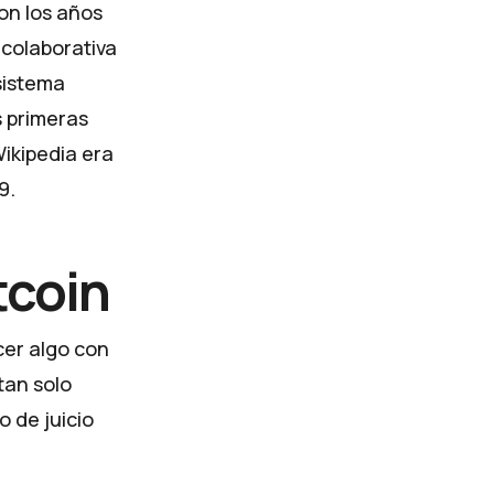
on los años
 colaborativa
sistema
s primeras
ikipedia era
9.
tcoin
cer algo con
tan solo
o de juicio