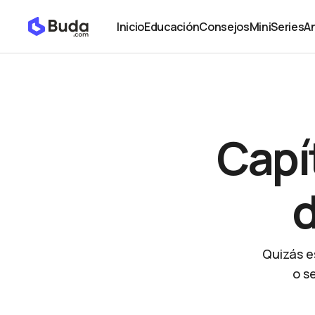
Capítulo 10: El poder de la descentralización
Academia
Inicio
Educación
Consejos
MiniSeries
An
Inicio
Educación
Consejos
MiniSeries
An
Capít
d
Quizás e
o s