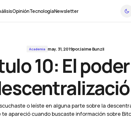
álisis
Opinión
Tecnología
Newsletter
álisis
Opinión
Tecnología
Newsletter
may. 31, 2019
por
Jaime Bunzli
Academia
ulo 10: El poder
escentralizaci
scuchaste o leíste en alguna parte sobre la descentra
e te apareció cuando buscaste información sobre Bitc