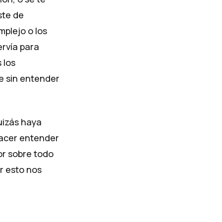
ste de
plejo o los
ervía para
 los
te sin entender
uizás haya
hacer entender
or sobre todo
r esto nos