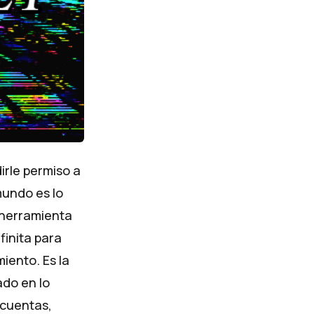
irle permiso a
mundo es lo
n herramienta
inita para
iento. Es la
ado en lo
 cuentas,