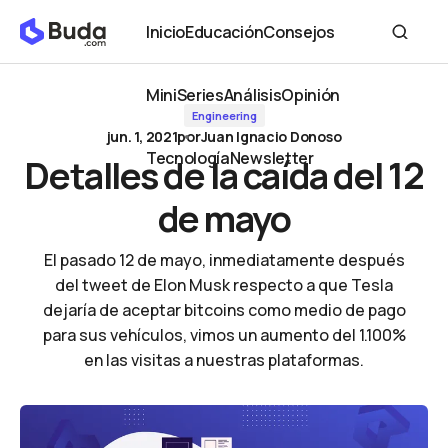
Detalles de la caída del 12 de mayo
Inicio
Educación
Consejos
Inicio
Educación
Consejos
MiniSeries
Análisis
Opinión
Engineering
MiniSeries
Análisis
Opinión
jun. 1, 2021
por
Juan Ignacio Donoso
Tecnología
Newsletter
Detalles de la caída del 12
Tecnología
Newsletter
de mayo
El pasado 12 de mayo, inmediatamente después
del tweet de Elon Musk respecto a que Tesla
dejaría de aceptar bitcoins como medio de pago
para sus vehículos, vimos un aumento del 1.100%
en las visitas a nuestras plataformas.