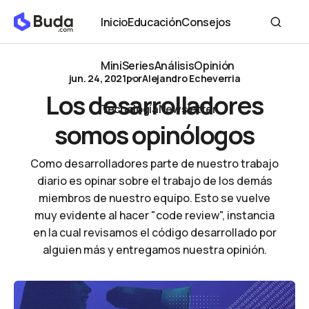
Los desarrolladores somos opinólogos
Inicio
Educación
Consejos
Inicio
Educación
Consejos
MiniSeries
Análisis
Opinión
jun. 24, 2021
por
Alejandro Echeverria
MiniSeries
Análisis
Opinión
Los desarrolladores
Tecnología
Newsletter
somos opinólogos
Tecnología
Newsletter
Como desarrolladores parte de nuestro trabajo
diario es opinar sobre el trabajo de los demás
miembros de nuestro equipo. Esto se vuelve
muy evidente al hacer "code review", instancia
en la cual revisamos el código desarrollado por
alguien más y entregamos nuestra opinión.