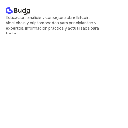
Educación, análisis y consejos sobre Bitcoin,
blockchain y criptomonedas para principiantes y
expertos. Información práctica y actualizada para
todos.
Inicio
Educación
Consejos
MiniSeries
Análisis
Opinión
Tecnología
Newsletter