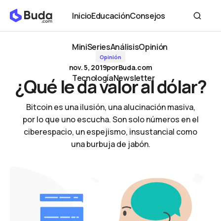
¿Qué le da valor al dólar?
Inicio
Educación
Consejos
Inicio
Educación
Consejos
MiniSeries
Análisis
Opinión
Opinión
MiniSeries
Análisis
Opinión
nov. 5, 2019
por
Buda.com
Tecnología
Newsletter
¿Qué le da valor al dólar?
Tecnología
Newsletter
Bitcoin es una ilusión, una alucinación masiva,
por lo que uno escucha. Son solo números en el
ciberespacio, un espejismo, insustancial como
una burbuja de jabón.