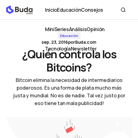
¿Quién controla los Bitcoins?
Inicio
Educación
Consejos
Inicio
Educación
Consejos
MiniSeries
Análisis
Opinión
Educación
MiniSeries
Análisis
Opinión
sep. 23, 2016
por
Buda.com
Tecnología
Newsletter
¿Quién controla los
Tecnología
Newsletter
Bitcoins?
Bitcoin elimina la necesidad de intermediarios
poderosos. Es una forma de plata mucho más
justa y mundial. No es de nadie. Tal vez justo por
eso tiene tan mala publicidad!