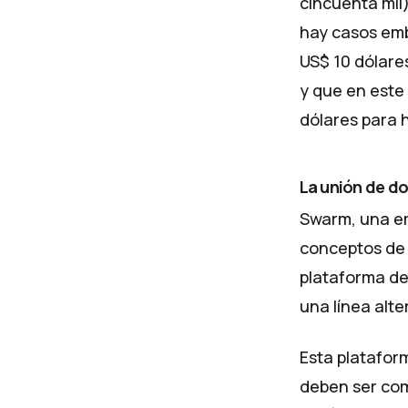
cincuenta mil
hay casos em
US$ 10 dólare
y que en este
dólares para 
La unión de d
Swarm
, una e
conceptos de u
plataforma de
una línea alte
Esta platafor
deben ser com