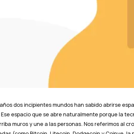
 años dos incipientes mundos han sabido abrirse espac
 Ese espacio que se abre naturalmente porque la tec
rriba muros y une a las personas. Nos referimos al c
edas (como Bitcoin, Litecoin, Dodgecoin y Coinye, l