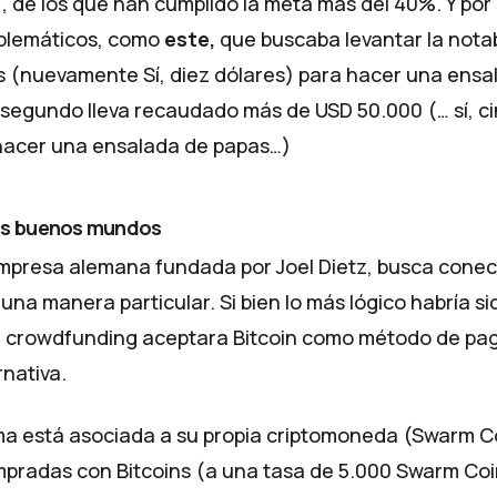
), de los que han cumplido la meta más del 40%. Y po
blemáticos, como
este
,
que buscaba levantar la nota
s (nuevamente Sí, diez dólares) para hacer una ensa
 segundo lleva recaudado más de USD 50.000 (… sí, ci
hacer una ensalada de papas…)
os buenos mundos
mpresa alemana fundada por Joel Dietz, busca conec
na manera particular. Si bien lo más lógico habría si
 crowdfunding aceptara Bitcoin como método de pago,
rnativa.
ma está asociada a su propia criptomoneda (Swarm Co
pradas con Bitcoins (a una tasa de 5.000 Swarm Coi