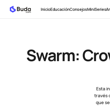
Swarm: Crowdfunding y criptomonedas en uno
Noticias
Inicio
Educación
Consejos
MiniSeries
An
Inicio
Educación
Consejos
MiniSeries
An
Swarm: Cro
Esta i
través 
que se