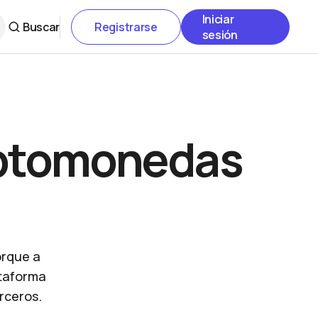
Iniciar
Buscar
Registrarse
sesión
iptomonedas
orque a
ataforma
rceros.