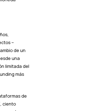
años,
ectos –
cambio de un
 desde una
n limitada del
funding más
lataformas de
, ciento