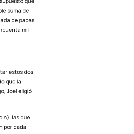
r supuesto que
ble suma de
lada de papas,
ncuenta mil
tar estos dos
do que la
 Joel eligió
in), las que
n por cada