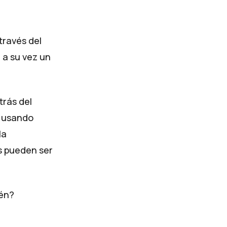
través del
 a su vez un
trás del
l usando
la
ns pueden ser
ién?