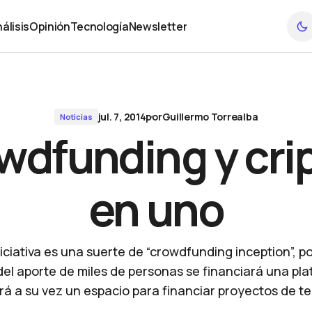
álisis
Opinión
Tecnología
Newsletter
álisis
Opinión
Tecnología
Newsletter
jul. 7, 2014
por
Guillermo Torrealba
Noticias
wdfunding y cr
en uno
niciativa es una suerte de “crowdfunding inception”, p
del aporte de miles de personas se financiará una pl
rá a su vez un espacio para financiar proyectos de te