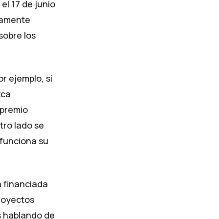
el 17 de junio
camente
sobre los
r ejemplo, si
zca
 premio
tro lado se
 funciona su
a financiada
proyectos
s hablando de