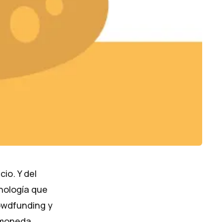
io. Y del
nología que
rowdfunding y
a moneda