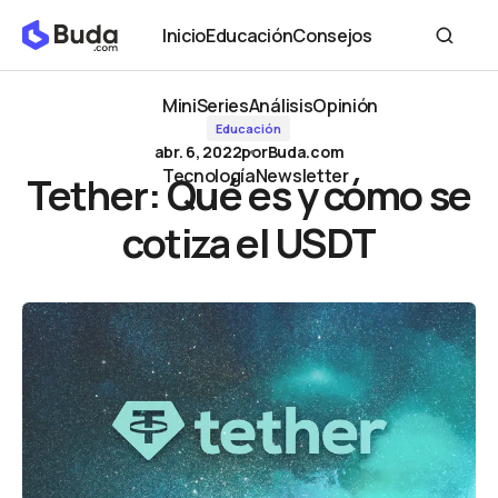
Tether: Qué es y cómo se cotiza el USDT
Inicio
Educación
Consejos
Inicio
Educación
Consejos
MiniSeries
Análisis
Opinión
Educación
MiniSeries
Análisis
Opinión
abr. 6, 2022
por
Buda.com
Tecnología
Newsletter
Tether: Qué es y cómo se
Tecnología
Newsletter
cotiza el USDT