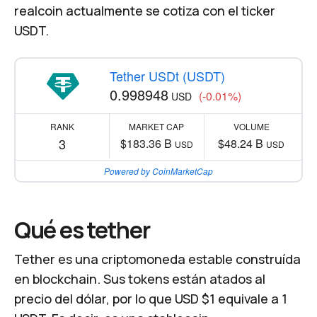
realcoin actualmente se cotiza con el ticker
USDT.
Tether USDt (USDT)
0.998948
(-0.01%)
USD
RANK
MARKET CAP
VOLUME
3
$183.36 B
$48.24 B
USD
USD
Powered by CoinMarketCap
Qué es tether
Tether es una criptomoneda estable construída
en blockchain. Sus tokens están atados al
precio del dólar, por lo que USD $1 equivale a 1