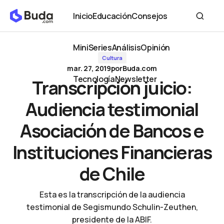
Transcripción juicio: Audiencia testimonial Asociación de Bancos
Inicio
Educación
Consejos
e Instituciones Financieras de Chile
Inicio
Educación
Consejos
MiniSeries
Análisis
Opinión
Cultura
MiniSeries
Análisis
Opinión
mar. 27, 2019
por
Buda.com
Tecnología
Newsletter
Transcripción juicio:
Tecnología
Newsletter
Audiencia testimonial
Asociación de Bancos e
Instituciones Financieras
de Chile
Esta es la transcripción de la audiencia
testimonial de Segismundo Schulin-Zeuthen,
presidente de la ABIF.