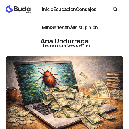
Inicio
Educación
Consejos
Inicio
Educación
Consejos
MiniSeries
Análisis
Opinión
MiniSeries
Análisis
Opinión
Ana Undurraga
Tecnología
Newsletter
Tecnología
Newsletter