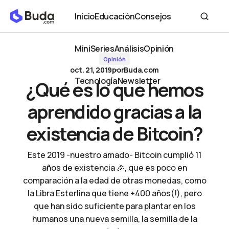
¿Qué es lo que hemos aprendido gracias a la existencia de
Inicio
Educación
Consejos
Bitcoin?
Inicio
Educación
Consejos
MiniSeries
Análisis
Opinión
Opinión
MiniSeries
Análisis
Opinión
oct. 21, 2019
por
Buda.com
Tecnología
Newsletter
¿Qué es lo que hemos
Tecnología
Newsletter
aprendido gracias a la
existencia de Bitcoin?
Este 2019 -nuestro amado- Bitcoin cumplió 11
años de existencia 🎉, que es poco en
comparación a la edad de otras monedas, como
la Libra Esterlina que tiene +400 años(!), pero
que han sido suficiente para plantar en los
humanos una nueva semilla, la semilla de la