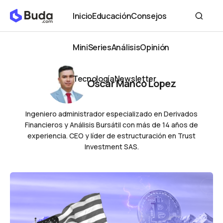
Inicio
Educación
Consejos
Inicio
Educación
Consejos
MiniSeries
Análisis
Opinión
MiniSeries
Análisis
Opinión
Tecnología
Newsletter
Oscar Manco Lopez
Tecnología
Newsletter
Ingeniero administrador especializado en Derivados
Financieros y Análisis Bursátil con más de 14 años de
experiencia. CEO y líder de estructuración en Trust
Investment SAS.