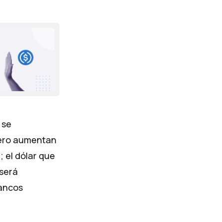
 se
pero aumentan
; el dólar que
 será
bancos