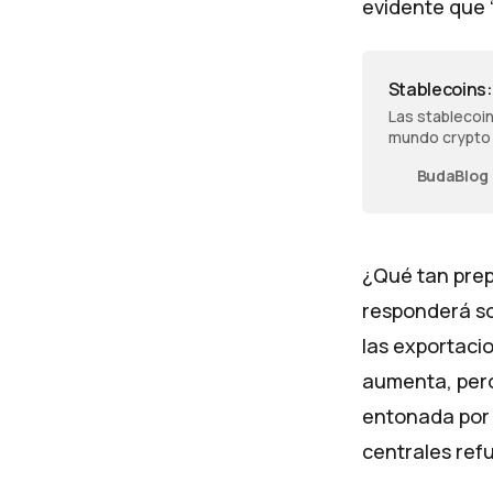
evidente que “
Stablecoins
Las stablecoi
mundo crypto 
práctica y seg
BudaBlog
resolvemos to
¿Qué tan pre
responderá so
las exportacio
aumenta, pero
entonada por 
centrales ref