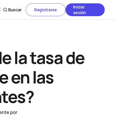
Iniciar
Buscar
Registrarse
sesión
e la tasa de
 en las
tes?
ente por