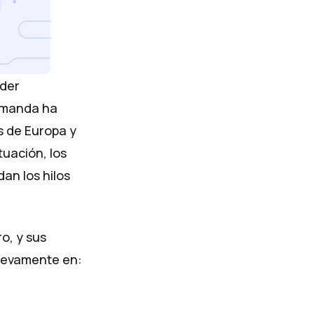
oder
demanda ha
s de Europa y
uación, los
an los hilos
o, y sus
uevamente en: