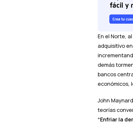
En el Norte, a
adquisitivo e
incrementando
demás torment
bancos centra
económicos, l
John Maynard 
teorías conve
“Enfriar la d