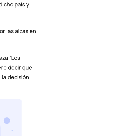
dicho país y
r las alzas en
eza “Los
ere decir que
la decisión