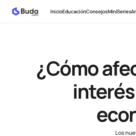
¿Cómo afecta el aumento de la tasa de interés e
Opinión
Inicio
Educación
Consejos
MiniSeries
An
Inicio
Educación
Consejos
MiniSeries
An
¿Cómo afect
interé
eco
Los nue