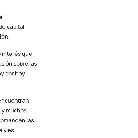
ar
de capital
ión.
e interés que
esión sobre las
oy por hoy
 encuentran
l y muchos
 comandan las
e y es