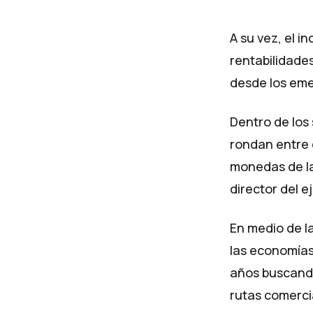
A su vez, el 
rentabilidades
desde los eme
Dentro de los 
rondan entre e
monedas de la
director del 
En medio de l
las economías
años buscando
rutas comercia