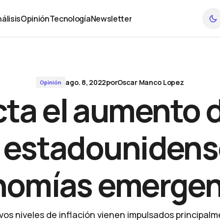
stadounidense en las economías emergentes?
álisis
Opinión
Tecnología
Newsletter
álisis
Opinión
Tecnología
Newsletter
ago. 8, 2022
por
Oscar Manco Lopez
Opinión
a el aumento d
s estadounidense
nomías emergen
vos niveles de inflación vienen impulsados principalm