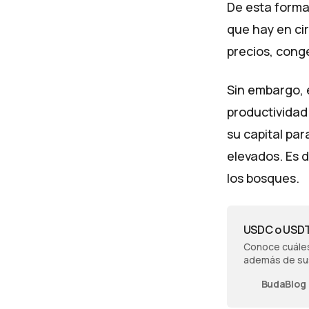
De esta forma
que hay en cir
precios, cong
Sin embargo, e
productividad
su capital par
elevados. Es d
los bosques.
USDC o USDT:
Conoce cuáles
además de sus 
asemejan.
BudaBlog