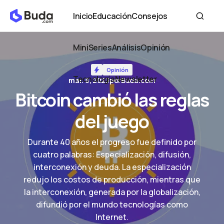
Bitcoin cambió las reglas del juego
Inicio
Educación
Consejos
Inicio
Educación
Consejos
MiniSeries
Análisis
Opinión
MiniSeries
Análisis
Opinión
Opinión
Tecnología
Newsletter
mar. 8, 2023
por
Buda.com
Tecnología
Newsletter
Bitcoin cambió las reglas
del juego
Durante 40 años el progreso fue definido por
cuatro palabras: Especialización, difusión,
interconexión y deuda. La especialización
redujo los costos de producción, mientras que
la interconexión, generada por la globalización,
difundió por el mundo tecnologías como
Internet.