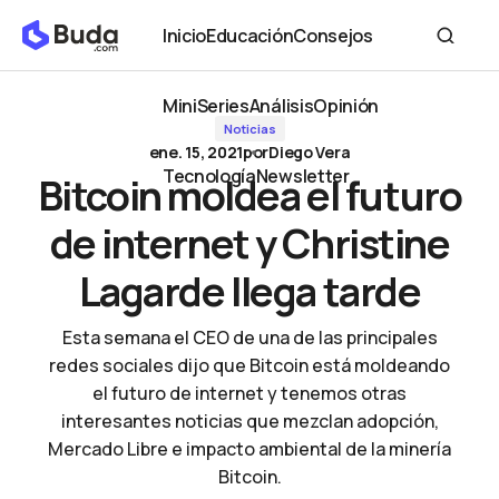
Bitcoin moldea el futuro de internet y Christine Lagarde llega
Inicio
Educación
Consejos
tarde
Inicio
Educación
Consejos
MiniSeries
Análisis
Opinión
Noticias
MiniSeries
Análisis
Opinión
ene. 15, 2021
por
Diego Vera
Tecnología
Newsletter
Bitcoin moldea el futuro
Tecnología
Newsletter
de internet y Christine
Lagarde llega tarde
Esta semana el CEO de una de las principales
redes sociales dijo que Bitcoin está moldeando
el futuro de internet y tenemos otras
interesantes noticias que mezclan adopción,
Mercado Libre e impacto ambiental de la minería
Bitcoin.