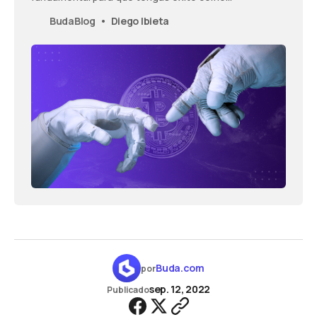
criptoinversionista.
BudaBlog
Diego Ibieta
Buda.com
por
sep. 12, 2022
Publicado