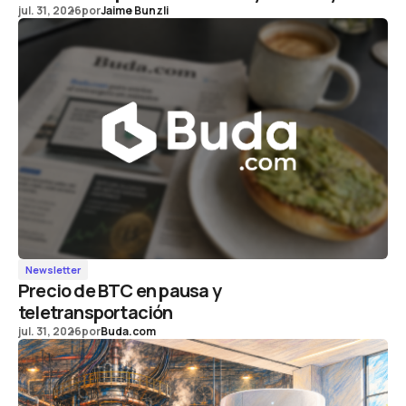
jul. 31, 2026
por
Jaime Bunzli
Newsletter
Precio de BTC en pausa y
teletransportación
jul. 31, 2026
por
Buda.com