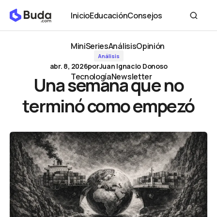
Una semana que no terminó como empezó
Inicio
Educación
Consejos
Inicio
Educación
Consejos
MiniSeries
Análisis
Opinión
Análisis
MiniSeries
Análisis
Opinión
abr. 8, 2026
por
Juan Ignacio Donoso
Tecnología
Newsletter
Una semana que no
Tecnología
Newsletter
terminó como empezó