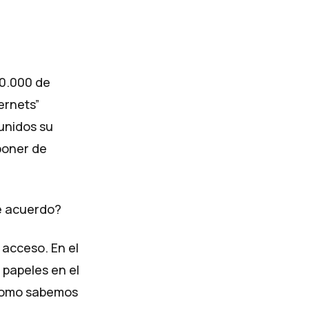
00.000 de
ernets”
 unidos su
poner de
e acuerdo?
 acceso. En el
 papeles en el
 como sabemos