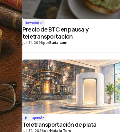
Newsletter
Precio de BTC en pausa y
teletransportación
jul. 31, 2026
por
Buda.com
Opinión
Teletransportación de plata
jul. 30, 2026
por
Natalia Toro