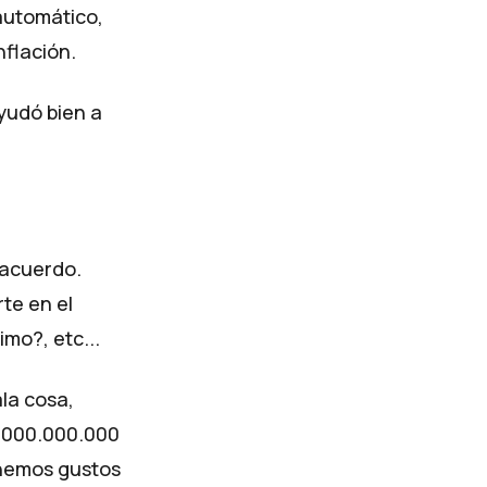
automático,
nflación.
ayudó bien a
 acuerdo.
te en el
mo?, etc...
la cosa,
.000.000.000
enemos gustos