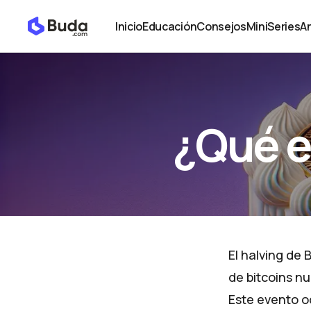
¿Qué es el Halving de Bitcoin?
Educación
Inicio
Educación
Consejos
MiniSeries
An
Inicio
Educación
Consejos
MiniSeries
An
¿Qué es
El halving de
de bitcoins n
Este evento o