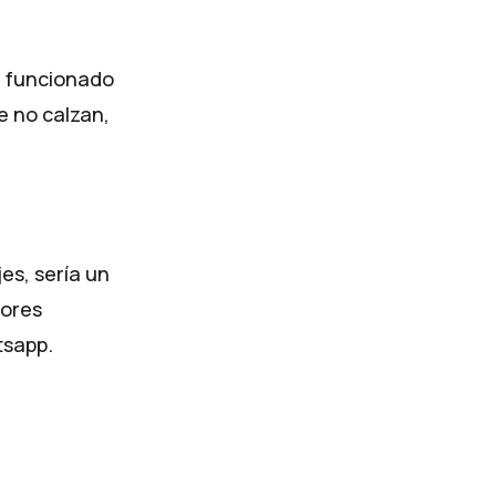
n funcionado
e no calzan,
es, sería un
yores
tsapp.