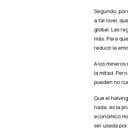
Segundo, porq
a tal nivel, q
global. Las re
más. Para que
reducir la em
A los mineros 
la mitad. Pero
pueden no cum
Que el halving
nada, es la pr
económico más
ser usada por 