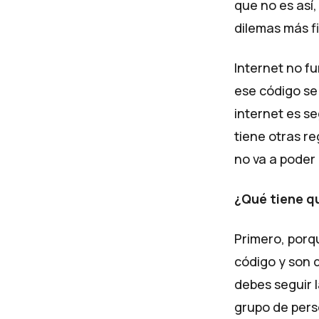
que no es así,
dilemas más fi
Internet no f
ese código se
internet es se
tiene otras re
no va a poder 
¿Qué tiene qu
Primero, porq
código y son d
debes seguir 
grupo de perso