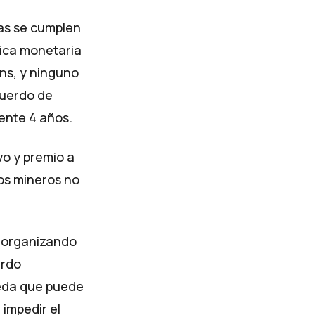
as se cumplen
tica monetaria
ins, y ninguno
cuerdo de
ente 4 años.
vo y premio a
los mineros no
s organizando
erdo
eda que puede
 impedir el