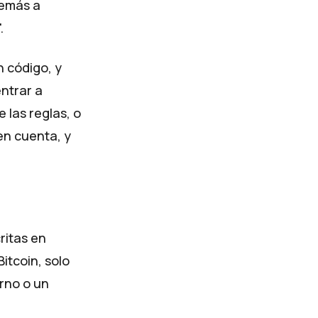
demás a
.
n código, y
ntrar a
 las reglas, o
en cuenta, y
ritas en
Bitcoin, solo
rno o un