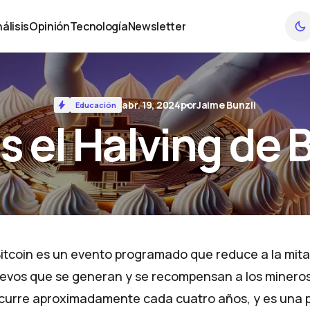
álisis
Opinión
Tecnología
Newsletter
álisis
Opinión
Tecnología
Newsletter
abr. 19, 2024
por
Jaime Bunzli
Educación
 el Halving de 
 Bitcoin es un evento programado que reduce a la mita
uevos que se generan y se recompensan a los mineros 
curre aproximadamente cada cuatro años, y es una 