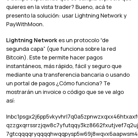
quieres en la vista trader? Bueno, acá te
presento la solución: usar
Lightning Network
y
PayWithMoon
.
Lightning Network
es un protocolo “de
segunda capa” (que funciona sobre la red
Bitcoin). Este te permite hacer pagos
instantáneos, más rápido, fácil y seguro que
mediante una transferencia bancaria o usando
un portal de pagos ¿Cómo funciona? Te
mostrarán un
invoice
o código que se ve algo
así:
lnbc1psgx2j6pp5vkyvhrl7q0a5zpnwzxqxx46htxax
qzzgxqrrssrzjqw8c7yfutqqy3kz8662fxutjvef7q2u
7gtcqqqqryqqqqhwqqpysp5w69j8wqvx6aapwsm4