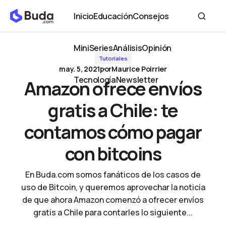
Amazon ofrece envíos gratis a Chile: te contamos cómo pagar con bitcoin
Inicio
Educación
Consejos
Inicio
Educación
Consejos
MiniSeries
Análisis
Opinión
Tutoriales
MiniSeries
Análisis
Opinión
may. 5, 2021
por
Maurice Poirrier
Tecnología
Newsletter
Amazon ofrece envíos
Tecnología
Newsletter
gratis a Chile: te
contamos cómo pagar
con bitcoins
En Buda.com somos fanáticos de los casos de
uso de Bitcoin, y queremos aprovechar la noticia
de que ahora Amazon comenzó a ofrecer envíos
gratis a Chile para contarles lo siguiente...