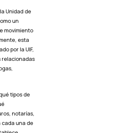
la
Unidad de
 como un
ue movimiento
amente, esta
do por la UIF,
as relacionadas
ogas,
 qué tipos de
ué
ros, notarías,
a cada una de
stablece