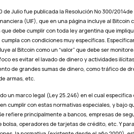
 de Julio fue publicada la
Resolución No 300/2014
de 
inanciera
(UIF), que en una página incluye al Bitcoin
que debe cumplir con toda ley argentina que impliq
e cumpla con condiciones muy específicas. Específic
luye al Bitcoin como un “valor” que debe ser monitorea
oco es evitar el lavado de dinero y actividades ilícit
ento de grandes sumas de dinero, como tráfico de dr
e armas, etc.
odo un marco legal (
Ley 25.246
) en el cual especifica
n cumplir con estas normativas especiales, y bajo q
Se refiere principalmente a bancos, empresas de segu
 bolsa, operadores de tarjetas de crédito, etc. Y par
iones, la normativa (existente desde el año 2000), e