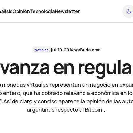
álisis
Opinión
Tecnología
Newsletter
álisis
Opinión
Tecnología
Newsletter
jul. 10, 2014
por
Buda.com
Noticias
vanza en regula
s monedas virtuales representan un negocio en expa
 entero, que ha cobrado relevancia económica en lo
. Así de claro y conciso aparece la opinión de las au
argentinas respecto al Bitcoin...