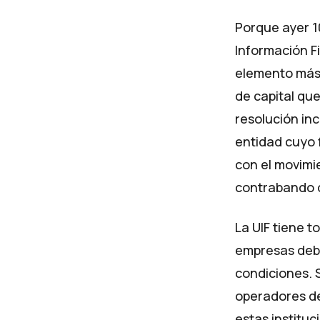
Porque ayer 10
Información F
elemento más 
de capital qu
resolución inc
entidad cuyo f
con el movimi
contrabando d
La UIF tiene t
empresas debe
condiciones. 
operadores de
estas instituc