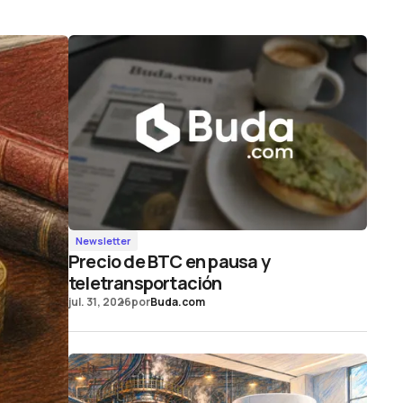
Newsletter
Precio de BTC en pausa y
teletransportación
jul. 31, 2026
por
Buda.com