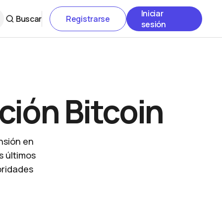
Iniciar
Buscar
Registrarse
sesión
ción Bitcoin
nsión en
s últimos
toridades