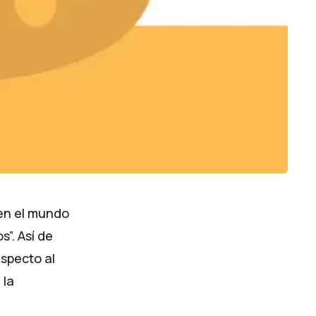
en el mundo
”. Así de
especto al
 la