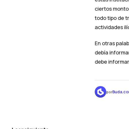
ciertos monto
todo tipo de t
actividades ilí
En otras palab
debía informa
debe informar 
Buda.c
por