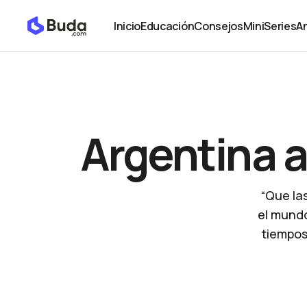
Argentina avanza en regulación Bitcoin
Noticias
Inicio
Educación
Consejos
MiniSeries
An
Inicio
Educación
Consejos
MiniSeries
An
Argentina a
“Que la
el mundo
tiempos”