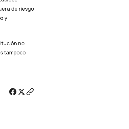
uera de riesgo
o y
titución no
ces tampoco