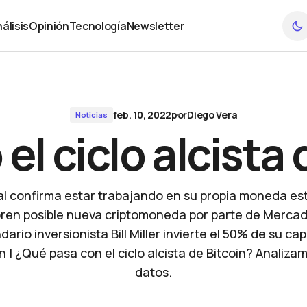
álisis
Opinión
Tecnología
Newsletter
álisis
Opinión
Tecnología
Newsletter
feb. 10, 2022
por
Diego Vera
Noticias
el ciclo alcista 
l confirma estar trabajando en su propia moneda est
ren posible nueva criptomoneda por parte de Mercado
ario inversionista Bill Miller invierte el 50% de su cap
n | ¿Qué pasa con el ciclo alcista de Bitcoin? Analiza
datos.