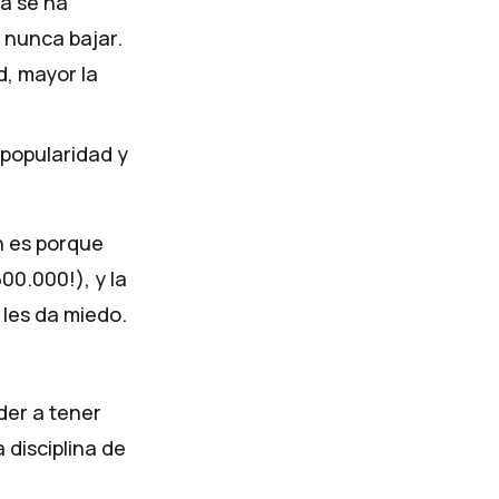
a se ha
 nunca bajar.
d, mayor la
popularidad y
n es porque
00.000!), y la
 les da miedo.
der a tener
 disciplina de