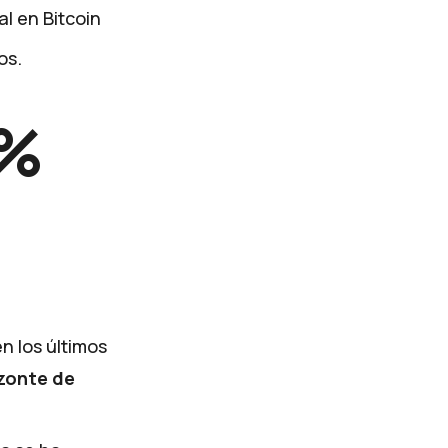
al en Bitcoin
os.
5%
n los últimos
izonte de