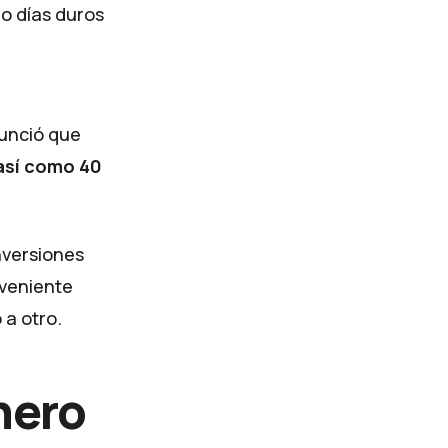
do días duros
unció que
 así como 40
inversiones
nveniente
 a otro.
nero