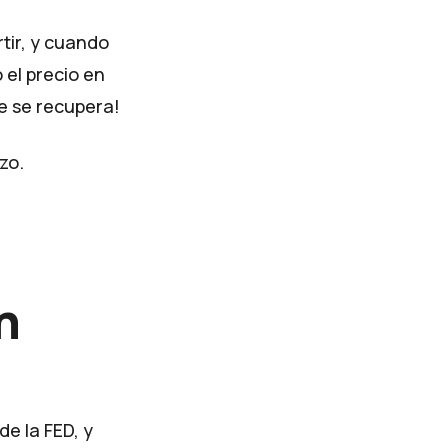
rtir, y cuando
el precio en
re se recupera!
zo.
n
e la FED, y