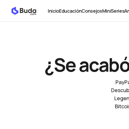
¿Se acabó el ciclo alcista de Bitcoin?
Noticias
Inicio
Educación
Consejos
MiniSeries
An
Inicio
Educación
Consejos
MiniSeries
An
¿Se acabó 
PayPa
Descub
Legend
Bitcoi