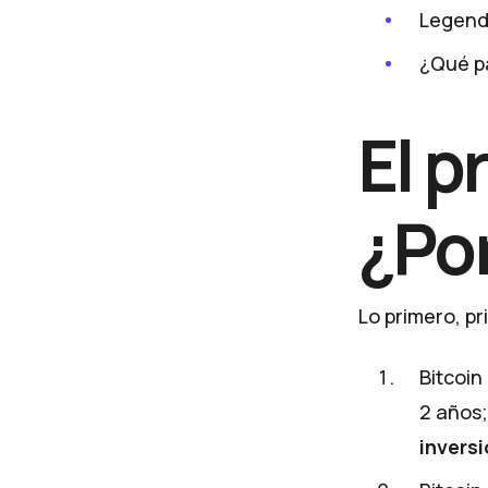
Legenda
¿Qué pa
El p
¿Po
Lo primero, p
Bitcoin
2 años;
inversi