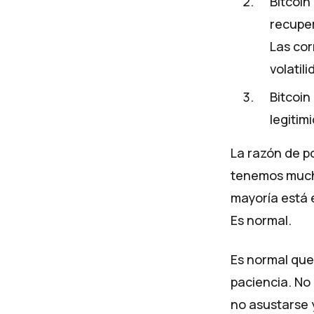
Bitcoin
recuper
Las cor
volatili
Bitcoin
legitim
La razón de p
tenemos mucho
mayoría está e
Es normal.
Es normal que
paciencia. No 
no asustarse y