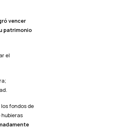
gró vencer
u patrimonio
ar el
ra;
dad
.
 los fondos de
o hubieras
ximadamente