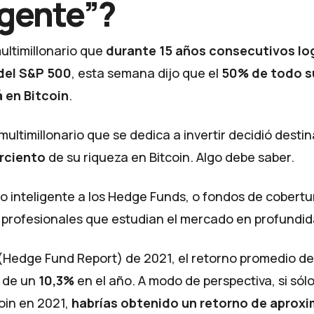
igente”?
 multimillonario que
durante 15 años consecutivos lo
 del S&P 500
, esta semana dijo que el
50% de todo s
 en Bitcoin
.
ultimillonario que se dedica a invertir decidió destin
rciento
de su riqueza en Bitcoin. Algo debe saber.
o inteligente a los
Hedge Funds,
o fondos de cobertu
s profesionales que estudian el mercado en profundi
(Hedge Fund Report) de 2021, el retorno promedio de
 de un
10,3%
en el año. A modo de perspectiva, si sól
oin en 2021,
habrías obtenido un retorno de apro