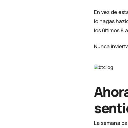
En vez de esta
lo hagas hazl
los últimos 8 
Nunca invierta
Ahora
senti
La semana pasa