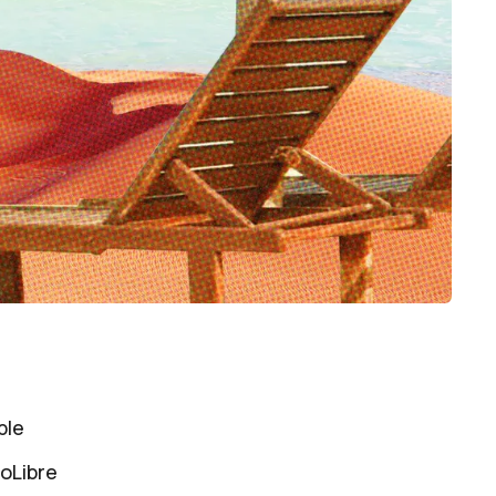
ble
oLibre