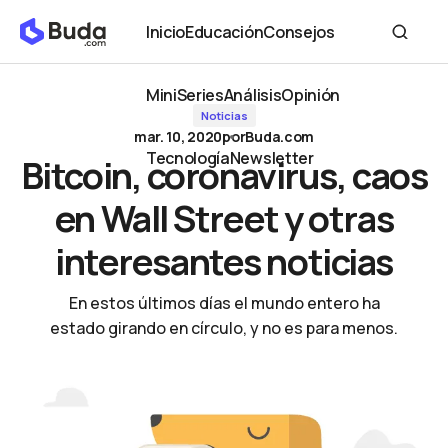
Bitcoin, coronavirus, caos en Wall Street y otras interesantes
Inicio
Educación
Consejos
noticias
Inicio
Educación
Consejos
MiniSeries
Análisis
Opinión
Noticias
MiniSeries
Análisis
Opinión
mar. 10, 2020
por
Buda.com
Tecnología
Newsletter
Bitcoin, coronavirus, caos
Tecnología
Newsletter
en Wall Street y otras
interesantes noticias
En estos últimos días el mundo entero ha
estado girando en círculo, y no es para menos.