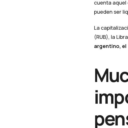
cuenta aquel 
pueden ser li
La capitaliza
(RUB), la Libr
argentino, el
Muc
impo
pen