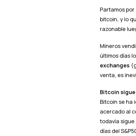
Partamos por 
bitcoin, y lo
razonable lue
Mineros vendi
últimos días l
exchanges
(
g
venta, es inev
Bitcoin sigue
Bitcoin se ha
acercado al c
todavía sigue 
días del S&P50