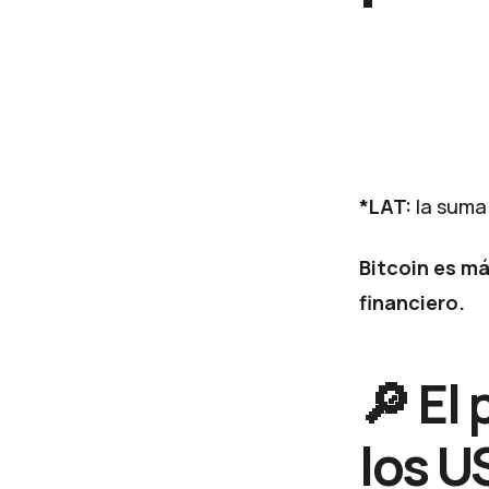
*LAT:
la suma
Bitcoin es má
financiero.
🔎 El 
los U