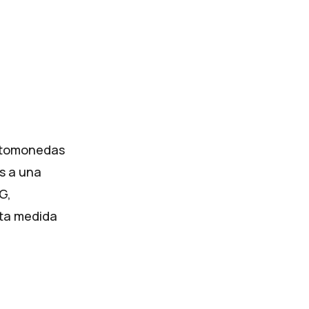
iptomonedas
s a una
G,
sta medida