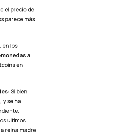
 el precio de
nos parece más
, en los
tomonedas a
itcoins en
les
: Si bien
 y se ha
ndiente,
los últimos
 la reina madre