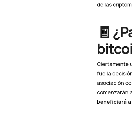
de las cripto
🧾 ¿P
bitco
Ciertamente u
fue la decisi
asociación con
comenzarán a 
beneficiará 