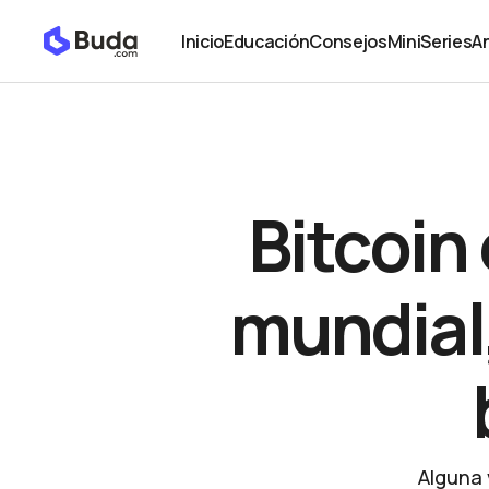
Bitcoin es la 6ta moneda a nivel mundial, ¿Pago de 
Noticias
Inicio
Educación
Consejos
MiniSeries
An
Inicio
Educación
Consejos
MiniSeries
An
Bitcoin
mundial
Alguna 