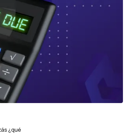
zás ¿qué