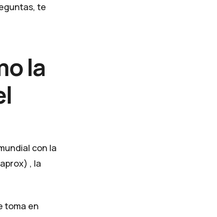
eguntas, te
mo la
el
mundial con la
aprox) , la
se toma en