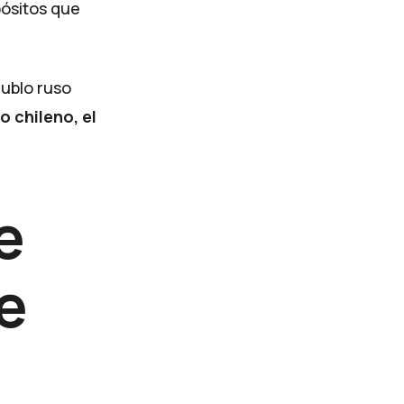
ósitos que
ublo ruso
o chileno, el
e
e