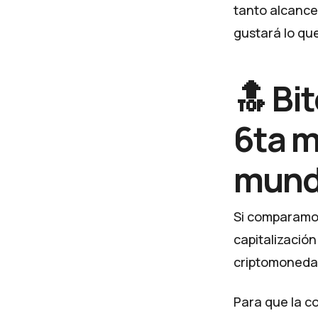
tanto alcance
gustará lo que
🔝 Bi
6ta m
mun
Si comparamos
capitalización
criptomoneda 
Para que la co