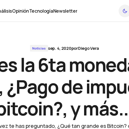
impuestos en bitcoin?, y más...
álisis
Opinión
Tecnología
Newsletter
álisis
Opinión
Tecnología
Newsletter
sep. 4, 2020
por
Diego Vera
Noticias
 es la 6ta moneda
, ¿Pago de impu
bitcoin?, y más..
vez te has preguntado, ¿Qué tan grande es Bitcoin? 