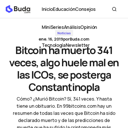
Bitcoin ha muerto 341 veces, algo huele mal en las ICOs, se
Inicio
Educación
Consejos
posterga Constantinopla
Inicio
Educación
Consejos
MiniSeries
Análisis
Opinión
Noticias
MiniSeries
Análisis
Opinión
ene. 16, 2019
por
Buda.com
Tecnología
Newsletter
Bitcoin ha muerto 341
Tecnología
Newsletter
veces, algo huele mal en
las ICOs, se posterga
Constantinopla
Cómo? ¿Murió Bitcoin? Sí, 341 veces. Y hasta
tiene un obituario. En 99bitcoins.com hay un
resumen de todas las veces que Bitcoin ha sido
declarado muerto y de las predicciones de
muerte que ha sufrido la criptomoneda más