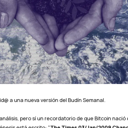
d@ a una nueva versión del Budín Semanal.
nálisis, pero sí un recordatorio de que
Bitcoin nació
énesis está escrito: "
The Times 03/Jan/2009 Chance