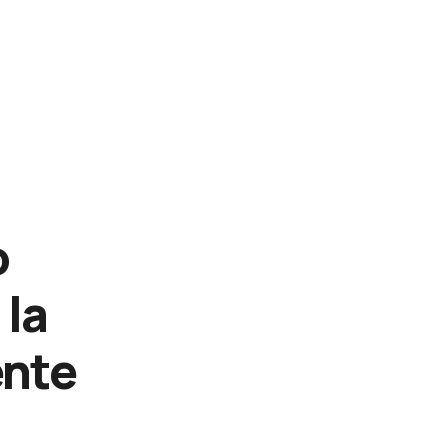
o
 la
ente