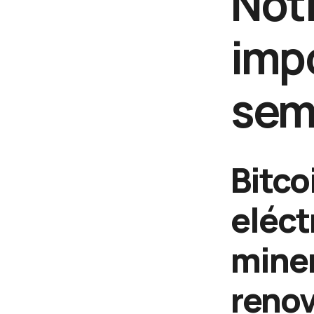
Noti
impo
sem
Bitco
eléct
miner
reno