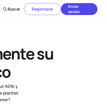
Iniciar
Buscar
Registrarse
sesión
mente su
co
 un 60% y
e plantas
meme?