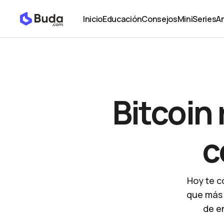
Bitcoin redujo enormemente su consumo eléctric
Noticias
Inicio
Educación
Consejos
MiniSeries
An
Inicio
Educación
Consejos
MiniSeries
An
Bitcoin
c
Hoy te c
que más 
de e