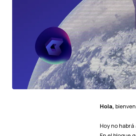
Hola​,
bienveni
Hoy no habrá a
En el bloque g