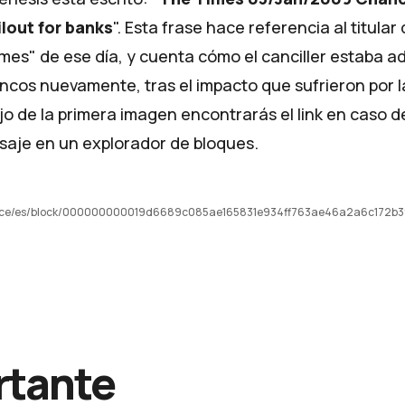
lout for banks
". Esta frase hace referencia al titular 
mes" de ese día, y cuenta cómo el canciller estaba a
ancos nuevamente, tras el impacto que sufrieron por la
jo de la primera imagen encontrarás el link en caso d
nsaje en un explorador de bloques.
pace/es/block/000000000019d6689c085ae165831e934ff763ae46a2a6c172b3
rtante