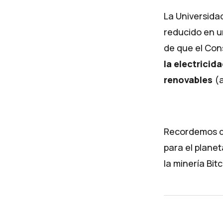
La Universida
reducido en u
de que el Con
la electricid
renovables
(
Recordemos qu
para el plane
la minería Bi