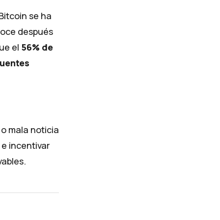
itcoin se ha
onoce después
ue el
56% de
fuentes
 o mala noticia
, e incentivar
vables.