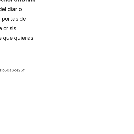
del diario
d portas de
 crisis
e que quieras
f1b60a8ce26f