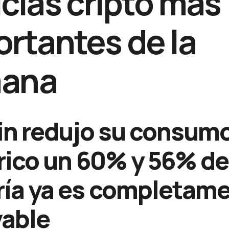
cias cripto más
rtantes de la
ana
in redujo su consum
rico un 60% y 56% de
ía ya es completam
vable