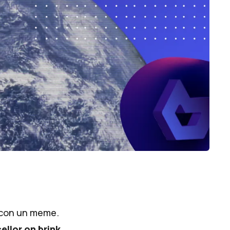
 con un meme.
llor on brink