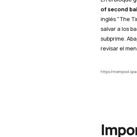
of second bai
inglés "The Ti
salvar a los b
subprime. Aba
revisar el me
https://mempool.s
Impo