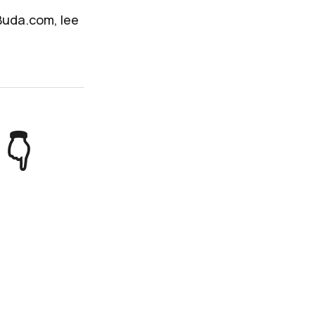
Buda.com, lee
👇