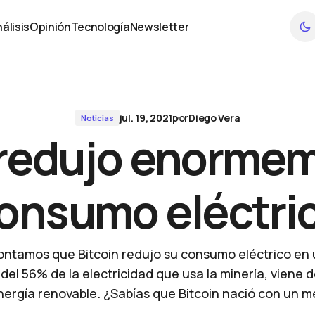
o
álisis
Opinión
Tecnología
Newsletter
álisis
Opinión
Tecnología
Newsletter
jul. 19, 2021
por
Diego Vera
Noticias
 redujo enorme
onsumo eléctri
ontamos que Bitcoin redujo su consumo eléctrico en
del 56% de la electricidad que usa la minería, viene d
nergía renovable. ¿Sabías que Bitcoin nació con un 