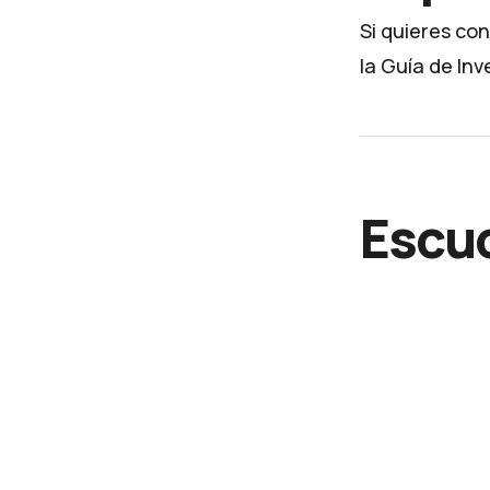
Si quieres co
la
Guía de Inv
Escuc