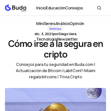
Cómo irse a la segura en cripto
Inicio
Educación
Consejos
Inicio
Educación
Consejos
MiniSeries
Análisis
Opinión
Noticias
MiniSeries
Análisis
Opinión
dic. 3, 2021
por
Diego Vera
Tecnología
Newsletter
Cómo irse a la segura en
Tecnología
Newsletter
cripto
Consejos para tu seguridad en Buda.com |
Actualización de Bitcoin | LabitConf | Miami
regala bitcoins | Trivia Cripto