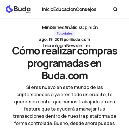
Cómo realizar compras programadas en Buda.com
Inicio
Educación
Consejos
Inicio
Educación
Consejos
MiniSeries
Análisis
Opinión
Tutoriales
MiniSeries
Análisis
Opinión
ago. 19, 2019
por
Buda.com
Tecnología
Newsletter
Cómo realizar compras
Tecnología
Newsletter
programadas en
Buda.com
Si eres nuevo en este mundo de las
criptomonedas o ya eres todo un erudito, te
queremos contar que hemos trabajado en una
feature que te ayudará a manejar tus
transacciones dentro de nuestra plataforma de
forma controlada. Bueno, desde ahora puedes