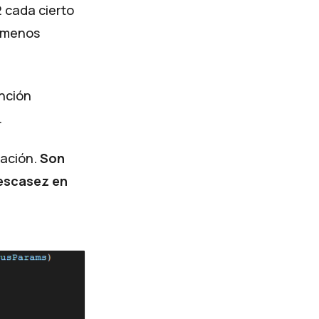
2 cada cierto
n menos
unción
.
uación.
Son
 escasez en