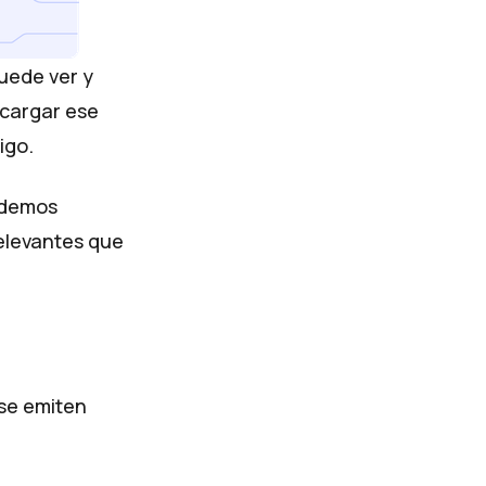
uede ver y
scargar ese
igo.
podemos
elevantes que
 se emiten