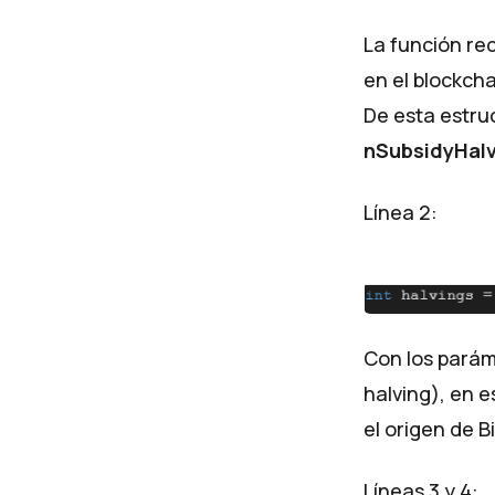
La función re
en el blockcha
De esta estruc
nSubsidyHalv
Línea 2:
Con los parám
halving), en e
el origen de Bi
Líneas 3 y 4: