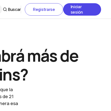
Iniciar
Buscar
Registrarse
sesión
brá más de
oins?
que la
s de 21
enera esa