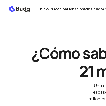
¿Cómo sabemos que no habrá más de 21 millones 
Educación
Inicio
Educación
Consejos
MiniSeries
An
Inicio
Educación
Consejos
MiniSeries
An
¿Cómo sab
21 m
Una d
escase
millones