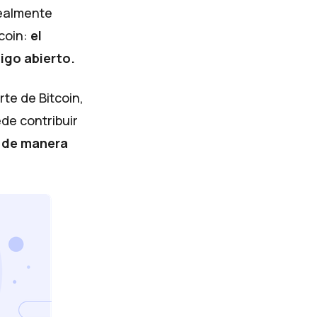
realmente
coin:
el
igo abierto
.
te de Bitcoin,
de contribuir
e de manera