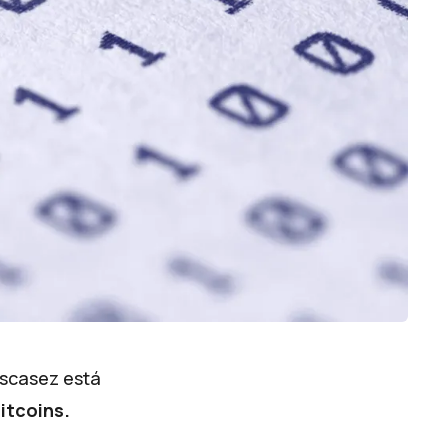
escasez está
itcoins.