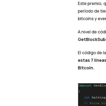
Este premio, q
período de ti
bitcoins y ev
A nivel de cód
GetBlockSub
El código de l
estas 7 línea
Bitcoin.