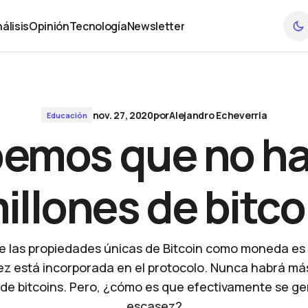
de bitcoins?
álisis
Opinión
Tecnología
Newsletter
álisis
Opinión
Tecnología
Newsletter
nov. 27, 2020
por
Alejandro Echeverria
Educación
emos que no ha
illones de bitc
e las propiedades únicas de Bitcoin como moneda es 
z está incorporada en el protocolo. Nunca habrá má
 de bitcoins. Pero, ¿cómo es que efectivamente se g
escasez?