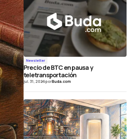
Newsletter
Precio de BTC en pausa y
teletransportación
jul. 31, 2026
por
Buda.com