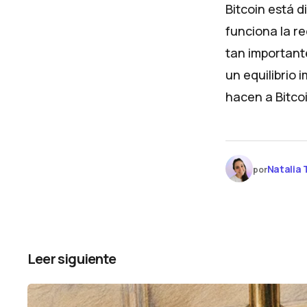
Bitcoin está d
funciona la r
tan important
un equilibrio
hacen a Bitco
Natalia 
por
Leer siguiente