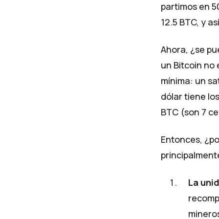
partimos en 5
12.5 BTC, y a
Ahora, ¿se pue
un Bitcoin no
mínima: un sat
dólar tiene lo
BTC (son 7 ce
Entonces, ¿po
principalment
La uni
recompe
mineros