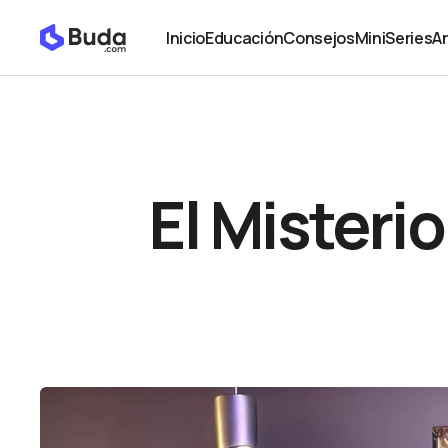
El Misterio de los 21 Millones: por qué Bitcoin es fi
Educación
Inicio
Educación
Consejos
MiniSeries
An
Inicio
Educación
Consejos
MiniSeries
An
El Misterio