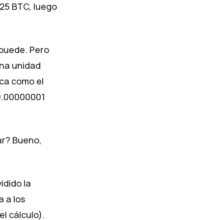
 25 BTC, luego
 puede. Pero
una unidad
ica como el
a 0.00000001
ar? Bueno,
idido la
 a los
l cálculo).