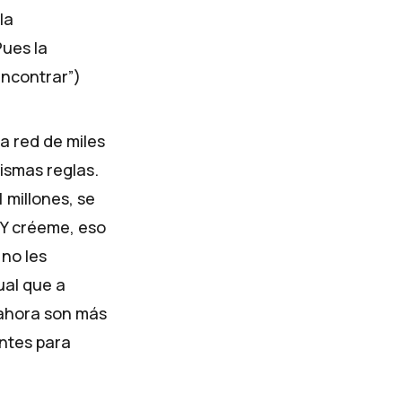
la
Pues la
encontrar”)
na red de miles
ismas reglas.
 millones, se
 Y créeme, eso
no les
ual que a
 ahora son más
entes para