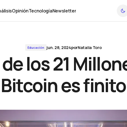
nito
álisis
Opinión
Tecnología
Newsletter
álisis
Opinión
Tecnología
Newsletter
jun. 28, 2024
por
Natalia Toro
Educación
 de los 21 Millo
Bitcoin es finito