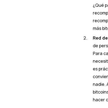
¿Qué pa
recompe
recompe
más bit
Red de
de pers
Para ca
necesit
es prác
convien
nadie. 
bitcoin
hacer 