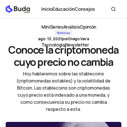
Conoce la criptomoneda cuyo precio no cambia
Inicio
Educación
Consejos
Inicio
Educación
Consejos
MiniSeries
Análisis
Opinión
Noticias
MiniSeries
Análisis
Opinión
ago. 13, 2021
por
Diego Vera
Tecnología
Newsletter
Conoce la criptomoneda
Tecnología
Newsletter
cuyo precio no cambia
Hoy hablaremos sobre las stablecoins
(criptomonedas estables) y la volatilidad de
Bitcoin. Las stablecoins son criptomonedas
cuyo precio está indexado a una moneda, y
como consecuencia su precio no cambia
respecto a esta.