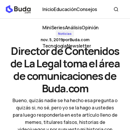
Director de Contenidos de La Legal toma el área de comunicaciones de
Inicio
Educación
Consejos
Buda.com
Inicio
Educación
Consejos
MiniSeries
Análisis
Opinión
Noticias
MiniSeries
Análisis
Opinión
nov. 5, 2019
por
Buda.com
Tecnología
Newsletter
Director de Contenidos
Tecnología
Newsletter
de La Legal toma el área
de comunicaciones de
Buda.com
Bueno, quizás nadie se ha hecho esa pregunta o
quizás si, no sé, pero yo se la hago a ustedes
para luego responderla en este artículo lleno de
memes, titulares falsos, historias de
videojuegos y por supuesto mi historia con