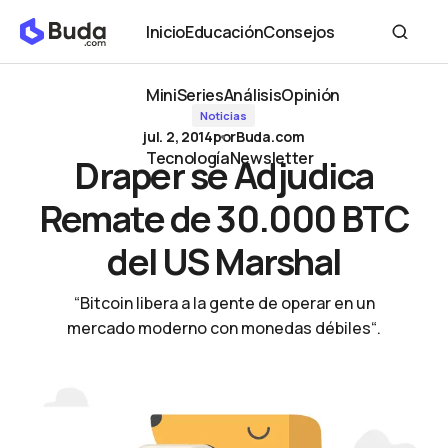
Draper se Adjudica Remate de 30.000 BTC del US Marshal
Inicio
Educación
Consejos
Inicio
Educación
Consejos
MiniSeries
Análisis
Opinión
Noticias
MiniSeries
Análisis
Opinión
jul. 2, 2014
por
Buda.com
Tecnología
Newsletter
Draper se Adjudica
Tecnología
Newsletter
Remate de 30.000 BTC
del US Marshal
“Bitcoin libera a la gente de operar en un
mercado moderno con monedas débiles“.