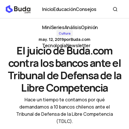
El juicio de Buda.com contra los bancos ante el Tribunal de
Inicio
Educación
Consejos
Defensa de la Libre Competencia
Inicio
Educación
Consejos
MiniSeries
Análisis
Opinión
Cultura
MiniSeries
Análisis
Opinión
may. 12, 2019
por
Buda.com
Tecnología
Newsletter
El juicio de Buda.com
Tecnología
Newsletter
contra los bancos ante el
Tribunal de Defensa de la
Libre Competencia
Hace un tiempo te contamos por qué
demandamos a 10 bancos chilenos ante el
Tribunal de Defensa de la Libre Competencia
(TDLC).