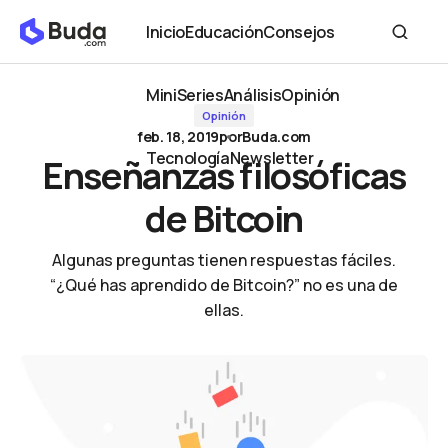
Enseñanzas filosóficas de Bitcoin
Inicio
Educación
Consejos
Inicio
Educación
Consejos
MiniSeries
Análisis
Opinión
Opinión
MiniSeries
Análisis
Opinión
feb. 18, 2019
por
Buda.com
Tecnología
Newsletter
Enseñanzas filosóficas
Tecnología
Newsletter
de Bitcoin
Algunas preguntas tienen respuestas fáciles.
“¿Qué has aprendido de Bitcoin?” no es una de
ellas.