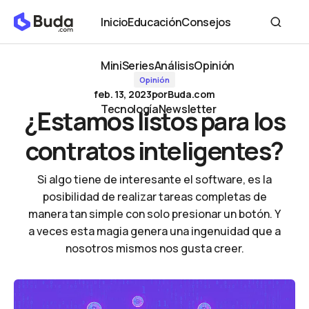
¿Estamos listos para los contratos inteligentes?
Inicio
Educación
Consejos
Inicio
Educación
Consejos
MiniSeries
Análisis
Opinión
Opinión
MiniSeries
Análisis
Opinión
feb. 13, 2023
por
Buda.com
Tecnología
Newsletter
¿Estamos listos para los
Tecnología
Newsletter
contratos inteligentes?
Si algo tiene de interesante el software, es la
posibilidad de realizar tareas completas de
manera tan simple con solo presionar un botón. Y
a veces esta magia genera una ingenuidad que a
nosotros mismos nos gusta creer.