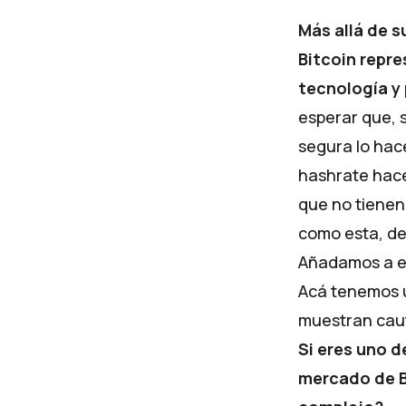
Más allá de s
Bitcoin repr
tecnología y
esperar que, 
segura lo ha
hashrate hace
que no tienen
como esta, de 
Añadamos a est
Acá tenemos u
muestran cau
Si eres uno d
mercado de B