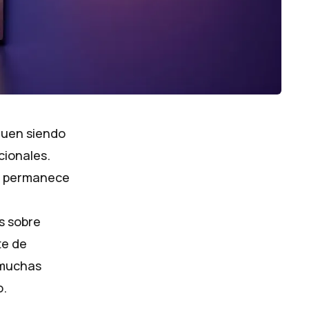
guen siendo
cionales.
ero permanece
s sobre
te de
 muchas
o.