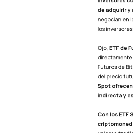
inversores co
de adquirir y
negocian en la
los inversores
Ojo,
ETF de F
directamente e
Futuros de Bi
del precio fut
Spot ofrecen 
indirecta y e
Con los ETF S
criptomoneda