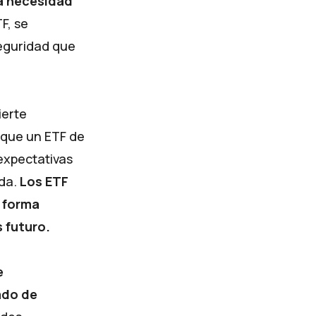
la necesidad
F, se
seguridad que
ierte
s que un ETF de
expectativas
da.
Los ETF
a forma
 futuro.
e
ado de