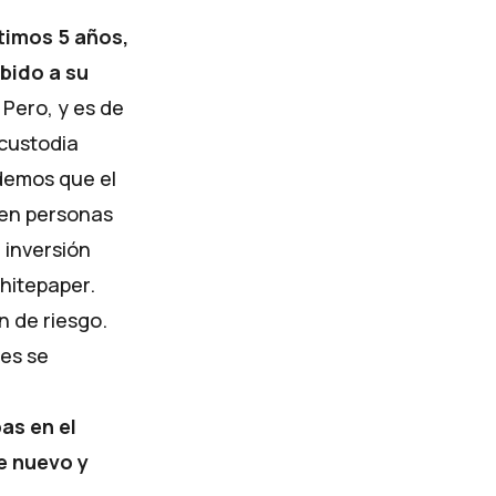
ltimos 5 años,
bido a su
Pero, y es de
 custodia
demos que el
ten personas
 inversión
whitepaper.
n de riesgo.
es se
as en el
e nuevo y