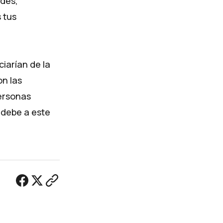
des,
 tus
iarían de la
on las
ersonas
 debe a este