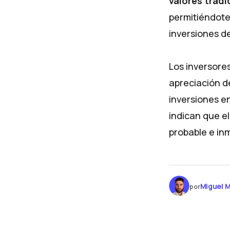
valores tradi
permitiéndote 
inversiones d
Los inversore
apreciación de
inversiones e
indican que e
probable e in
Miguel M
por