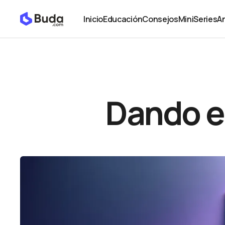
Dando en el clavo: ETF de Bitcoin
Análisis
Inicio
Educación
Consejos
MiniSeries
An
Inicio
Educación
Consejos
MiniSeries
An
Dando en