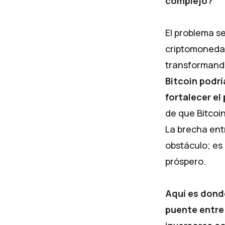
complejo?
El problema s
criptomonedas
transformando
Bitcoin podrí
fortalecer el
de que Bitcoi
La brecha entr
obstáculo; es
próspero.
Aquí es dond
puente entre