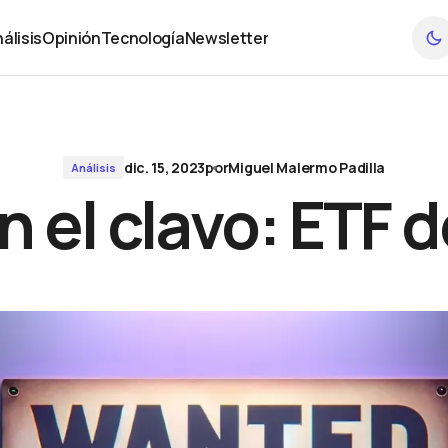
álisis
Opinión
Tecnología
Newsletter
álisis
Opinión
Tecnología
Newsletter
dic. 15, 2023
por
Miguel Malermo Padilla
Análisis
 el clavo: ETF d