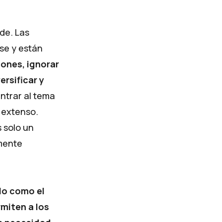
de. Las
se y están
iones, ignorar
ersificar y
ntrar al tema
 extenso.
s solo un
lmente
do como el
miten a los