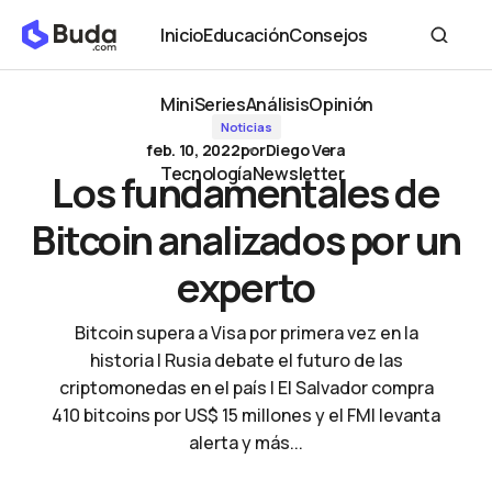
Los fundamentales de Bitcoin analizados por un experto
Inicio
Educación
Consejos
Inicio
Educación
Consejos
MiniSeries
Análisis
Opinión
Noticias
MiniSeries
Análisis
Opinión
feb. 10, 2022
por
Diego Vera
Tecnología
Newsletter
Los fundamentales de
Tecnología
Newsletter
Bitcoin analizados por un
experto
Bitcoin supera a Visa por primera vez en la
historia | Rusia debate el futuro de las
criptomonedas en el país | El Salvador compra
410 bitcoins por US$ 15 millones y el FMI levanta
alerta y más...