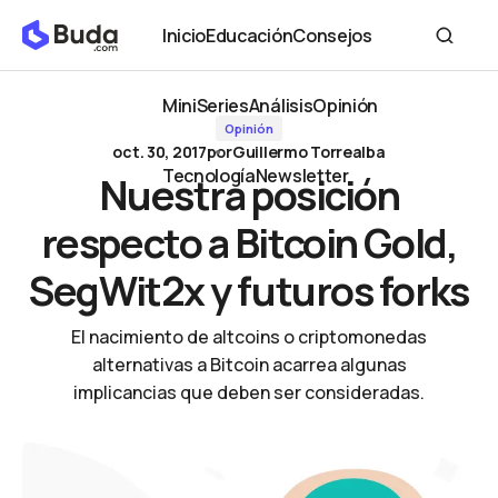
Nuestra posición respecto a Bitcoin Gold, SegWit2x y futuros
Inicio
Educación
Consejos
forks
Inicio
Educación
Consejos
MiniSeries
Análisis
Opinión
Opinión
MiniSeries
Análisis
Opinión
oct. 30, 2017
por
Guillermo Torrealba
Tecnología
Newsletter
Nuestra posición
Tecnología
Newsletter
respecto a Bitcoin Gold,
SegWit2x y futuros forks
El nacimiento de altcoins o criptomonedas
alternativas a Bitcoin acarrea algunas
implicancias que deben ser consideradas.