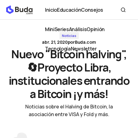
Nuevo "Bitcoin halving", 🔄Proyecto Libra, institucionales entrando a
Inicio
Educación
Consejos
Bitcoin ¡y más!
Inicio
Educación
Consejos
MiniSeries
Análisis
Opinión
Noticias
MiniSeries
Análisis
Opinión
abr. 21, 2020
por
Buda.com
Tecnología
Newsletter
Nuevo "Bitcoin halving",
Tecnología
Newsletter
🔄Proyecto Libra,
institucionales entrando
a Bitcoin ¡y más!
Noticias sobre el Halving de Bitcoin, la
asociación entre VISA y Fold y más.