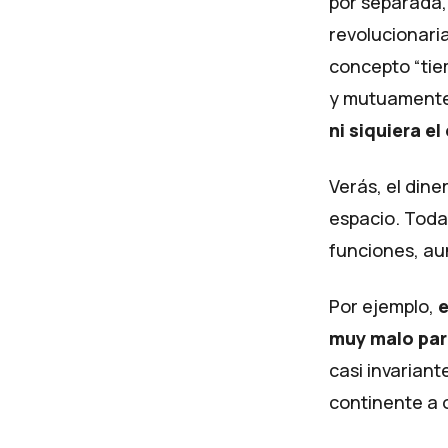
por separada,
revolucionaria
concepto “tiem
y mutuamente
ni siquiera el
Verás, el din
espacio
. Toda
funciones, au
Por ejemplo,
e
muy malo para
casi
invariant
continente a 