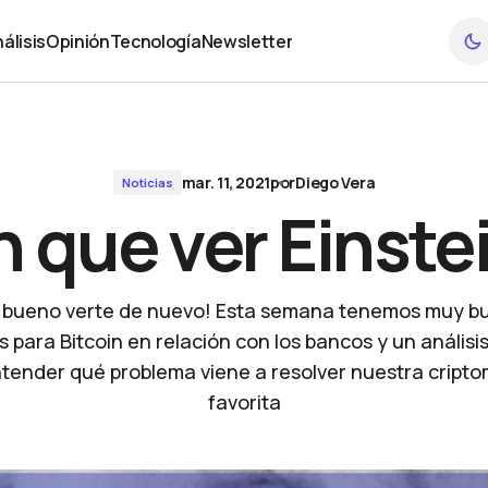
álisis
Opinión
Tecnología
Newsletter
álisis
Opinión
Tecnología
Newsletter
mar. 11, 2021
por
Diego Vera
Noticias
 que ver Einstei
 bueno verte de nuevo! Esta semana tenemos muy b
s para Bitcoin en relación con los bancos y un análisi
tender qué problema viene a resolver nuestra crip
favorita