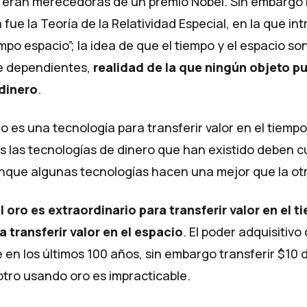
 eran merecedoras de un premio Nobel. Sin embargo 
 fue la Teoría de la Relatividad Especial, en la que int
po espacio”; la idea de que el tiempo y el espacio so
 dependientes,
realidad de la que ningún objeto p
 dinero
.
ero es una tecnología para
transferir valor en el tiempo
s las tecnologías de dinero que han existido deben c
nque algunas tecnologías hacen una mejor que la otr
l oro es extraordinario para transferir valor en el 
 transferir valor en el espacio
. El poder adquisitivo
e
en los últimos 100 años, sin embargo transferir $10 
otro usando oro es impracticable.