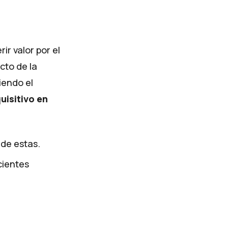
ir valor por el
cto de la
iendo el
uisitivo en
 de estas.
cientes