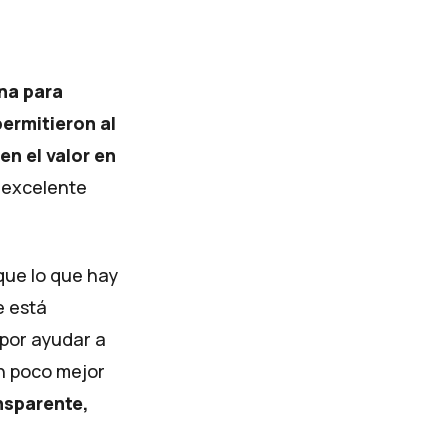
na para
permitieron al
en el valor en
a excelente
que lo que hay
e está
 por ayudar a
un poco mejor
nsparente,