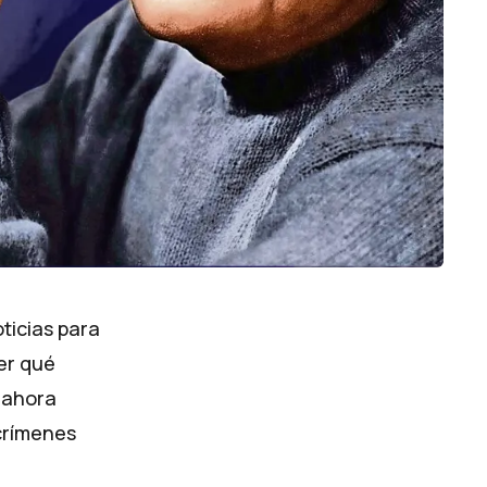
icias para
er qué
 ahora
crímenes