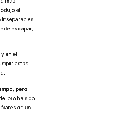
la más
rodujo el
n inseparables
uede escapar,
 y en el
umplir estas
a.
tiempo, pero
 del oro ha sido
dólares de un