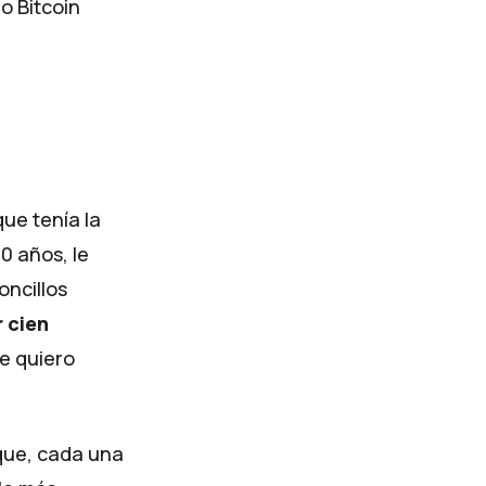
o Bitcoin
que tenía la
0 años, le
oncillos
 cien
e quiero
 que, cada una