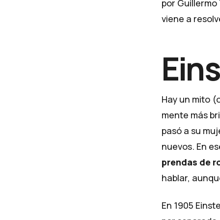
por Guillermo
viene a resol
Eins
Hay un mito (o
mente más bril
pasó a su muje
nuevos. En e
prendas de rop
hablar, aunque
En 1905 Einst