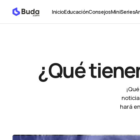
¿Qué tienen que ver Einstein y Bitcoin?
Noticias
Inicio
Educación
Consejos
MiniSeries
An
Inicio
Educación
Consejos
MiniSeries
An
¿Qué tienen
¡Qué
noticia
hará en