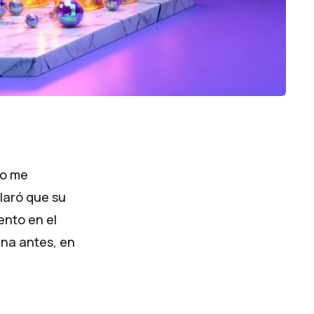
do me
laró que su
ento en el
ana antes, en