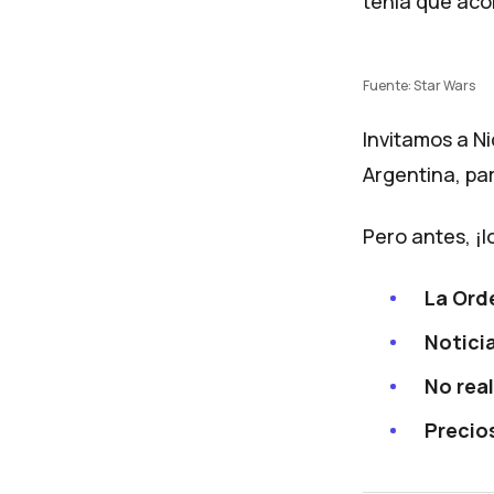
tenía que aco
Fuente: Star Wars
Invitamos a N
Argentina, pa
Pero antes, ¡
La Ord
Notici
No real
Precio