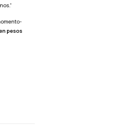
nos.”
 momento-
 en pesos