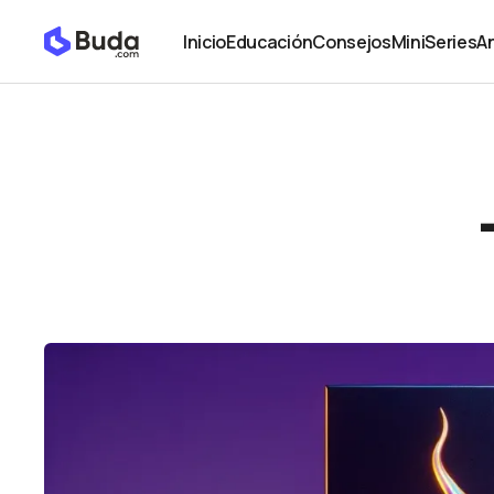
This is fine...🐕🔥
NL
Inicio
Educación
Consejos
MiniSeries
An
Inicio
Educación
Consejos
MiniSeries
An