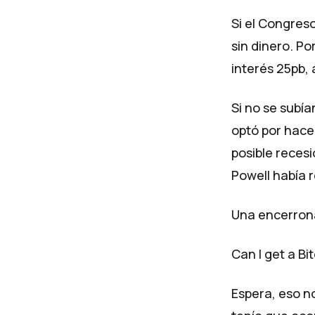
Si el Congres
sin dinero. Po
interés 25pb, 
Si no se subían
optó por hacer
posible reces
Powell había 
Una encerrona
Can I get a Bit
Espera, eso no