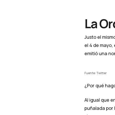
La Or
Justo el mismo
el 4 de mayo,
emitió una nor
Fuente: Twitter
¿Por qué hago
Al igual que e
puñalada por 