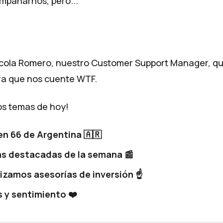
mpañarnos, pero...
icola Romero, nuestro Customer Support Manager, qu
ra que nos cuente WTF.
los temas de hoy!
en 66 de Argentina 🇦🇷
as destacadas de la semana 📰
izamos asesorías de inversión ☝️
s y sentimiento ❤️