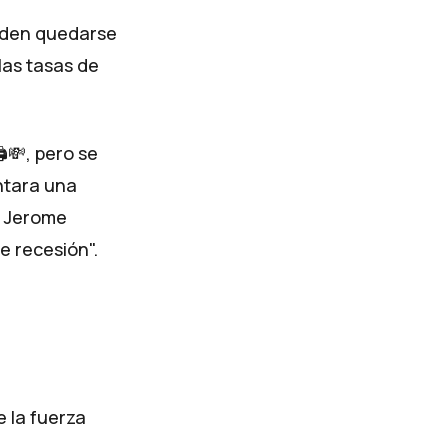
eden quedarse
las tasas de
️💸, pero se
entara una
r Jerome
e recesión"
.
e la fuerza