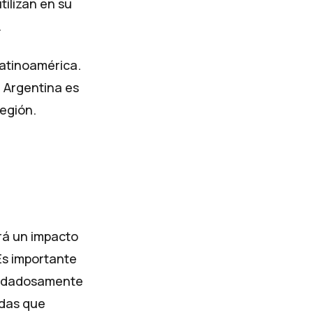
tilizan
en su
.
Latinoamérica.
, Argentina es
egión.
drá un impacto
Es importante
cuidadosamente
idas que