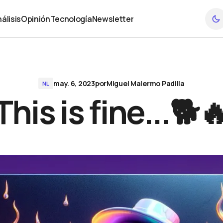
álisis
Opinión
Tecnología
Newsletter
álisis
Opinión
Tecnología
Newsletter
may. 6, 2023
por
Miguel Malermo Padilla
NL
This is fine...🐕