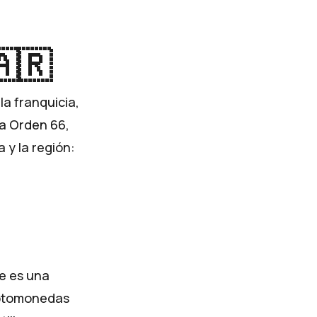
🇦🇷
la franquicia,
sa
Orden 66
,
a y la región:
de es una
riptomonedas