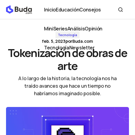
Tokenización de obras de arte
Inicio
Educación
Consejos
Inicio
Educación
Consejos
MiniSeries
Análisis
Opinión
Tecnología
MiniSeries
Análisis
Opinión
feb. 5, 2023
por
Buda.com
Tecnología
Newsletter
Tokenización de obras de
Tecnología
Newsletter
arte
A lo largo de la historia, la tecnología nos ha
traído avances que hace un tiempo no
habríamos imaginado posible.