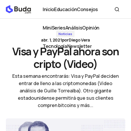
Visa y PayPal ahora son cripto (Video)
Inicio
Educación
Consejos
Inicio
Educación
Consejos
MiniSeries
Análisis
Opinión
Noticias
MiniSeries
Análisis
Opinión
abr. 1, 2021
por
Diego Vera
Tecnología
Newsletter
Visa y PayPal ahora son
Tecnología
Newsletter
cripto (Video)
Esta semana encontrarás: Visa y PayPal deciden
entrar de lleno a las criptomonedas (Video
análisis de Guille Torrealba). Otro gigante
estadounidense permitirá que sus clientes
compren bitcoins y más...