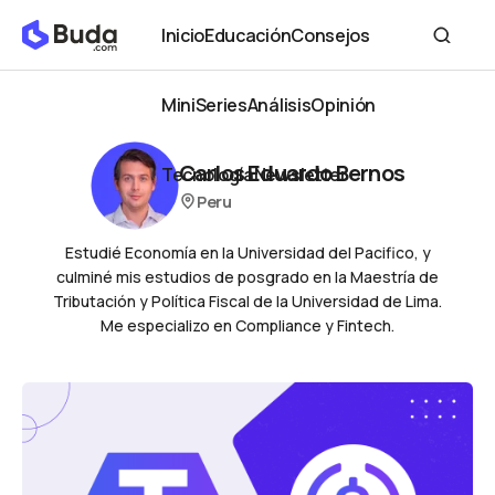
Inicio
Educación
Consejos
Inicio
Educación
Consejos
MiniSeries
Análisis
Opinión
MiniSeries
Análisis
Opinión
Carlos Eduardo Bernos
Tecnología
Newsletter
Peru
Tecnología
Newsletter
Estudié Economía en la Universidad del Pacifico, y
culminé mis estudios de posgrado en la Maestría de
Tributación y Política Fiscal de la Universidad de Lima.
Me especializo en Compliance y Fintech.