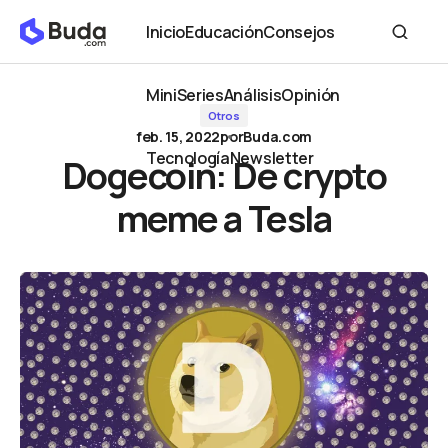
Dogecoin: De crypto meme a Tesla
Inicio
Educación
Consejos
Inicio
Educación
Consejos
MiniSeries
Análisis
Opinión
Otros
MiniSeries
Análisis
Opinión
feb. 15, 2022
por
Buda.com
Tecnología
Newsletter
Dogecoin: De crypto
Tecnología
Newsletter
meme a Tesla