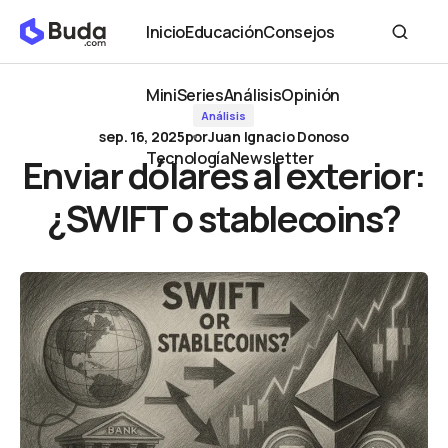
Enviar dólares al exterior: ¿SWIFT o stablecoins?
Inicio
Educación
Consejos
Inicio
Educación
Consejos
MiniSeries
Análisis
Opinión
Análisis
MiniSeries
Análisis
Opinión
sep. 16, 2025
por
Juan Ignacio Donoso
Tecnología
Newsletter
Enviar dólares al exterior:
Tecnología
Newsletter
¿SWIFT o stablecoins?