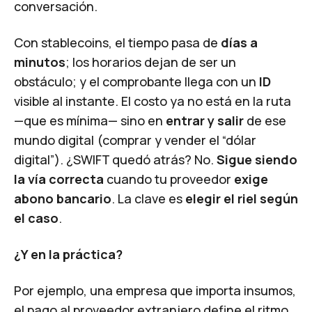
conversación.
Con stablecoins, el tiempo pasa de
días a
minutos
; los horarios dejan de ser un
obstáculo; y el comprobante llega con un
ID
visible al instante. El costo ya no está en la ruta
—que es mínima— sino en
entrar y salir
de ese
mundo digital (comprar y vender el “dólar
digital”). ¿SWIFT quedó atrás? No.
Sigue siendo
la vía correcta
cuando tu proveedor
exige
abono bancario
. La clave es
elegir el riel según
el caso
.
¿Y en la práctica?
Por ejemplo, una empresa que importa insumos,
el pago al proveedor extranjero define el ritmo