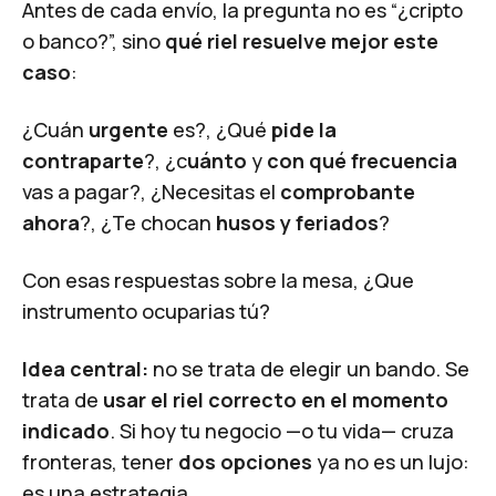
Antes de cada envío, la pregunta no es “¿cripto
o banco?”, sino
qué riel resuelve mejor este
caso
:
¿Cuán
urgente
es?, ¿Qué
pide la
contraparte
?, ¿c
uánto
y
con qué frecuencia
vas a pagar?, ¿Necesitas el
comprobante
ahora
?, ¿Te chocan
husos y feriados
?
Con esas respuestas sobre la mesa, ¿Que
instrumento ocuparias tú?
Idea central:
no se trata de elegir un bando. Se
trata de
usar el riel correcto en el momento
indicado
. Si hoy tu negocio —o tu vida— cruza
fronteras, tener
dos opciones
ya no es un lujo:
es una estrategia.