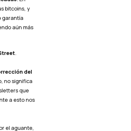
 bitcoins, y
o garantía
iendo aún más
Street
.
rrección del
 no significa
sletters que
te a esto nos
por el aguante,