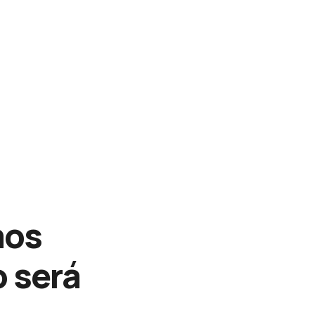
mos
o será