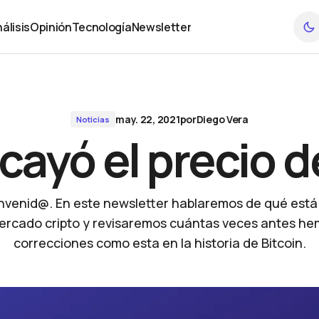
álisis
Opinión
Tecnología
Newsletter
álisis
Opinión
Tecnología
Newsletter
may. 22, 2021
por
Diego Vera
Noticias
cayó el precio d
bienvenid@. En este newsletter hablaremos de qué est
ercado cripto y revisaremos cuántas veces antes he
correcciones como esta en la historia de Bitcoin.