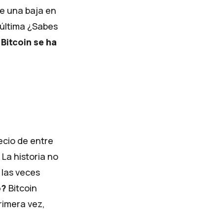
ue una baja en
última
¿Sabes
Bitcoin se ha
ecio de entre
. La historia no
 las veces
o?
Bitcoin
rimera vez,