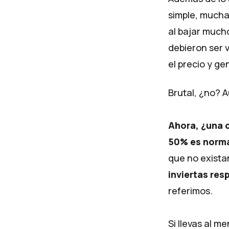
simple, muchas
al bajar mucho
debieron ser 
el precio y g
Brutal, ¿no? A
Ahora, ¿una 
50% es norm
que no exista
inviertas res
referimos.
Si llevas al m