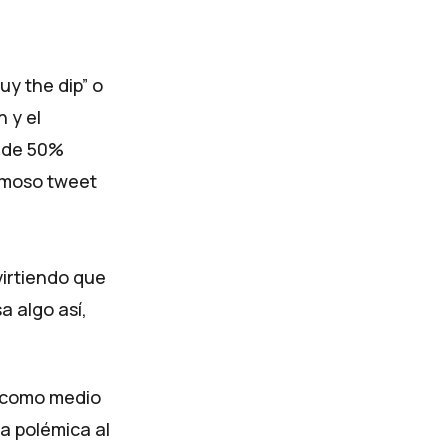
y the dip” o
 y el
s de 50%
famoso tweet
irtiendo que
a algo así,
s como medio
a polémica al