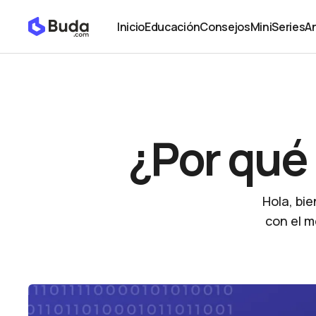
¿Por qué cayó el precio de Bitcoin?
Noticias
Inicio
Educación
Consejos
MiniSeries
An
Inicio
Educación
Consejos
MiniSeries
An
¿Por qué 
Hola, ​​
con el m