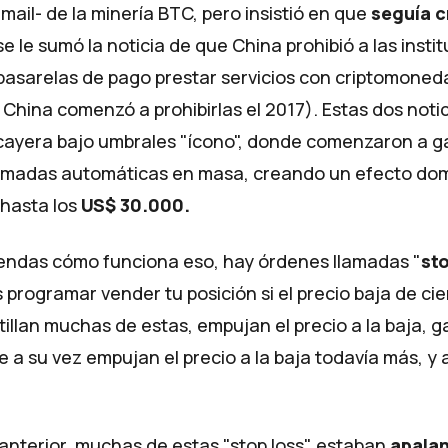
email- de la minería BTC, pero insistió en que
seguía c
 se le sumó la noticia de que China prohibió a las insti
 pasarelas de pago prestar servicios con criptomone
China comenzó a prohibirlas el 2017). Estas dos notic
 cayera bajo umbrales "ícono", donde comenzaron a ga
amadas automáticas en masa, creando un efecto dom
 hasta los
US$ 30.000.
endas cómo funciona eso, hay órdenes llamadas "
sto
rogramar vender tu posición si el precio baja de cier
llan muchas de estas, empujan el precio a la baja, g
e a su vez empujan el precio a la baja todavía más, y 
anterior, muchas de estas "stop loss" estaban
apala