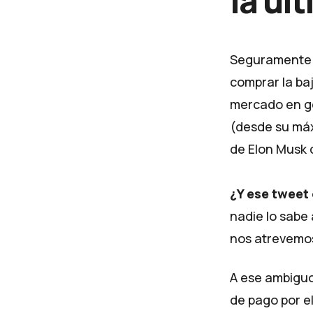
la úl
Seguramente h
comprar la baj
mercado en ge
(desde su máxi
de Elon Musk 
¿Y ese tweet
nadie lo sabe 
nos atrevemos
A ese ambiguo
de pago por e