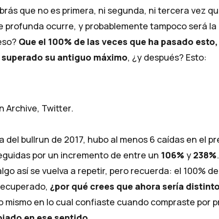
brás que no es primera, ni segunda, ni tercera vez q
 de profunda ocurre, y probablemente tampoco será la 
eso?
Que el 100% de las veces que ha pasado esto, 
 superado su antiguo máximo
, ¿y después? Esto:
n Archive, Twitter.
a del
bullrun
de 2017, hubo al menos 6 caídas en el pr
seguidas por un incremento de entre un
106%
y
238%
go así se vuelva a repetir, pero recuerda: el 100% de
 recuperado,
¿por qué crees que ahora sería distint
lo mismo en lo cual confiaste cuando compraste por p
iado en ese sentido
.