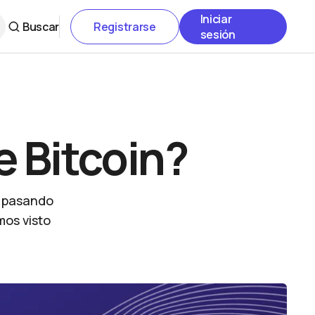
Iniciar
Buscar
Registrarse
sesión
e Bitcoin?
á pasando
mos visto