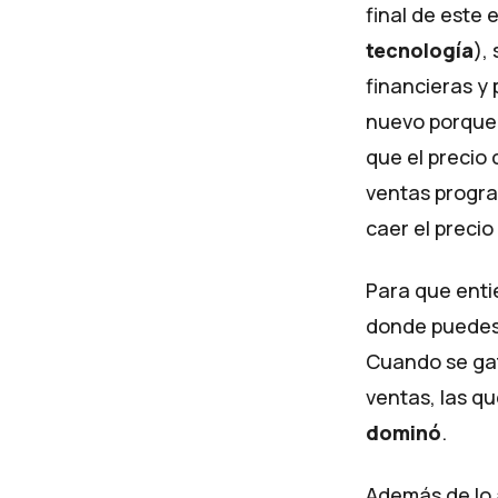
final de este 
tecnología
),
financieras y
nuevo porque 
que el precio
ventas progr
caer el precio
Para que enti
donde puedes p
Cuando se gati
ventas, las qu
dominó
.
Además de lo 