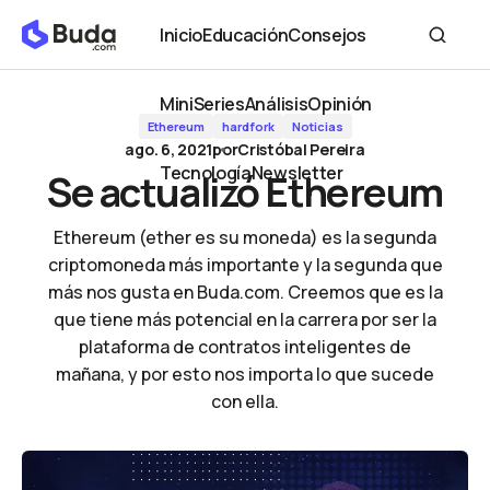
Se actualizó Ethereum
Inicio
Educación
Consejos
Inicio
Educación
Consejos
MiniSeries
Análisis
Opinión
Ethereum
hardfork
Noticias
MiniSeries
Análisis
Opinión
ago. 6, 2021
por
Cristóbal Pereira
Tecnología
Newsletter
Se actualizó Ethereum
Tecnología
Newsletter
Ethereum (ether es su moneda) es la segunda
criptomoneda más importante y la segunda que
más nos gusta en Buda.com. Creemos que es la
que tiene más potencial en la carrera por ser la
plataforma de contratos inteligentes de
mañana, y por esto nos importa lo que sucede
con ella.