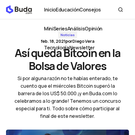
Así queda Bitcoin en la Bolsa de Valores
Inicio
Educación
Consejos
Inicio
Educación
Consejos
MiniSeries
Análisis
Opinión
Noticias
MiniSeries
Análisis
Opinión
feb. 18, 2021
por
Diego Vera
Tecnología
Newsletter
Así queda Bitcoin en la
Tecnología
Newsletter
Bolsa de Valores
Si por alguna razón no te habías enterado, te
cuento que el miércoles Bitcoin superó la
barrera de los US$ 50.000 ¡y en Buda.com lo
celebramos a lo grande! Tenemos un concurso
especial para ti. Todo sobre cómo participar al
final de este newsletter.