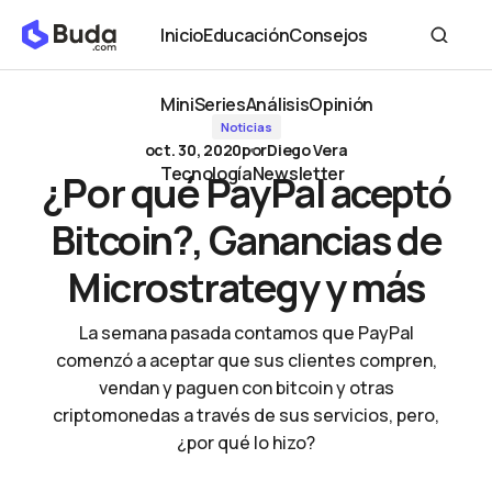
¿Por qué PayPal aceptó Bitcoin?, Ganancias de Microstrategy y
Inicio
Educación
Consejos
más
Inicio
Educación
Consejos
MiniSeries
Análisis
Opinión
Noticias
MiniSeries
Análisis
Opinión
oct. 30, 2020
por
Diego Vera
Tecnología
Newsletter
¿Por qué PayPal aceptó
Tecnología
Newsletter
Bitcoin?, Ganancias de
Microstrategy y más
La semana pasada contamos que PayPal
comenzó a aceptar que sus clientes compren,
vendan y paguen con bitcoin y otras
criptomonedas a través de sus servicios, pero,
¿por qué lo hizo?