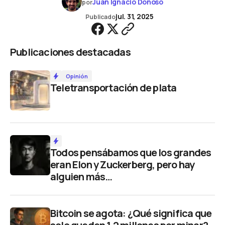
Juan Ignacio Donoso
por
jul. 31, 2025
Publicado
Publicaciones destacadas
Opinión
Teletransportación de plata
Todos pensábamos que los grandes
eran Elon y Zuckerberg, pero hay
alguien más…
Bitcoin se agota: ¿Qué significa que