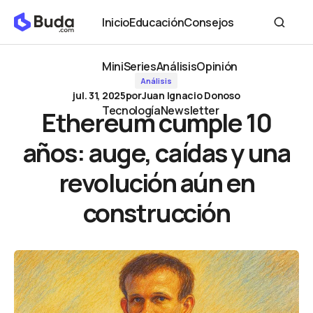
Ethereum cumple 10 años: auge, caídas y una revolución aún en
Inicio
Educación
Consejos
construcción
Inicio
Educación
Consejos
MiniSeries
Análisis
Opinión
Análisis
MiniSeries
Análisis
Opinión
jul. 31, 2025
por
Juan Ignacio Donoso
Tecnología
Newsletter
Ethereum cumple 10
Tecnología
Newsletter
años: auge, caídas y una
revolución aún en
construcción